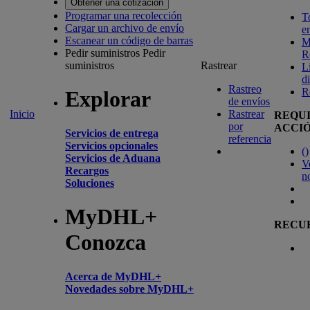
Obtener una cotización
Programar una recolección
T
Cargar un archivo de envío
e
Escanear un código de barras
M
Pedir suministros
Pedir
R
suministros
Rastrear
L
d
Rastreo
R
Explorar
de envíos
Inicio
Rastrear
REQU
por
ACCI
Servicios de entrega
referencia
Servicios opcionales
(
)
Servicios de Aduana
V
Recargos
n
Soluciones
MyDHL+
RECU
Conozca
Acerca de MyDHL+
Novedades sobre MyDHL+