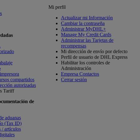
Mi perfil
s
Actualizar mi Información
Cambiar la contraseña
Administrar MyDHL+
Manage My Credit Cards
rdadas
Administrar las Tarjetas de
L
recompensas
orizado
Mi dirección de envío por defecto
Perfil de usuario de DHL Express
balaje
Habilitar los controles de
o
Administración
 impresora
Empresa Contactos
ursos compartidos
Cerrar sesión
ección autorizadas
 Tariff
ocumentación de
 de aduanas
vío (Tax ID)
 / artículos
igitales