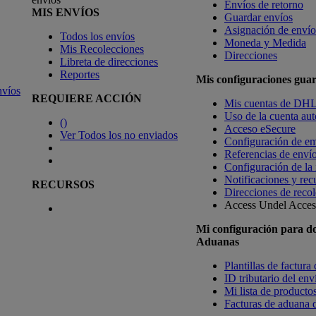
Envíos de retorno
MIS ENVÍOS
Guardar envíos
Asignación de envío
Todos los envíos
Moneda y Medida
Mis Recolecciones
Direcciones
Libreta de direcciones
Reportes
Mis configuraciones gua
nvíos
REQUIERE ACCIÓN
Mis cuentas de DH
Uso de la cuenta aut
(
)
Acceso eSecure
Ver Todos los no enviados
Configuración de em
Referencias de enví
Configuración de la
Notificaciones y rec
RECURSOS
Direcciones de recol
Access Undel
Access
Mi configuración para d
Aduanas
Plantillas de factura
ID tributario del en
Mi lista de productos
Facturas de aduana d