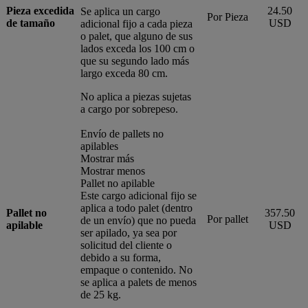
Pieza excedida
24.50
Se aplica un cargo
Por Pieza
de tamaño
USD
adicional fijo a cada pieza
o palet, que alguno de sus
lados exceda los 100 cm o
que su segundo lado más
largo exceda 80 cm.
No aplica a piezas sujetas
a cargo por sobrepeso.
Envío de pallets no
apilables
Mostrar más
Mostrar menos
Pallet no apilable
Este cargo adicional fijo se
aplica a todo palet (dentro
Pallet no
357.50
Por pallet
de un envío) que no pueda
apilable
USD
ser apilado, ya sea por
solicitud del cliente o
debido a su forma,
empaque o contenido. No
se aplica a palets de menos
de 25 kg.