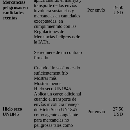
aplica cuando el manejo y
Mercancías
transporte de los envíos
peligrosas en
19.50
Por envío
involucra sustancias y
cantidades
USD
mercancías en cantidades
exentas
exceptuadas, en
cumplimienmto con las
Regulaciones de
Mercancías Peligrosas de
la IATA.
Se requiere de un contrato
firmado.
Cuando "fresco" no es lo
suficientement frío
Mostrar más
Mostrar menos
Hielo seco UN1845
Aplica un cargo adicional
cuando el transporte de
envíos involucra manejo
Hielo seco
27.50
de Hielo Seco UN1845
Por envío
UN1845
USD
como agente congelante
para mercancías no
peligrosas tales como