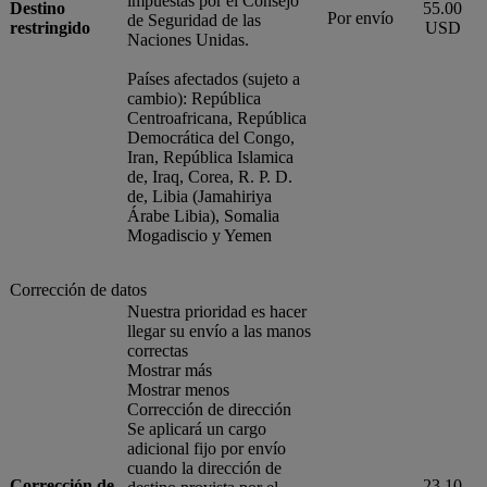
impuestas por el Consejo
Destino
55.00
Por envío
de Seguridad de las
restringido
USD
Naciones Unidas.
Países afectados (sujeto a
cambio): República
Centroafricana, República
Democrática del Congo,
Iran, República Islamica
de, Iraq, Corea, R. P. D.
de, Libia (Jamahiriya
Árabe Libia), Somalia
Mogadiscio y Yemen
Corrección de datos
Nuestra prioridad es hacer
llegar su envío a las manos
correctas
Mostrar más
Mostrar menos
Corrección de dirección
Se aplicará un cargo
adicional fijo por envío
cuando la dirección de
Corrección de
23.10