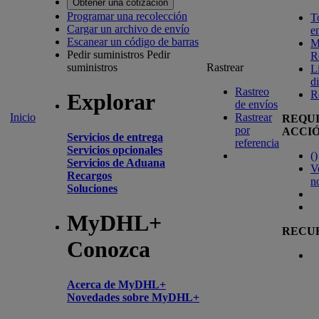
Obtener una cotización
Programar una recolección
T
Cargar un archivo de envío
e
Escanear un código de barras
M
Pedir suministros
Pedir
R
suministros
Rastrear
L
d
Rastreo
R
Explorar
de envíos
Inicio
Rastrear
REQU
por
ACCI
Servicios de entrega
referencia
Servicios opcionales
(
)
Servicios de Aduana
V
Recargos
n
Soluciones
MyDHL+
RECU
Conozca
Acerca de MyDHL+
Novedades sobre MyDHL+