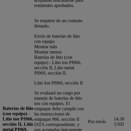
aceptadas únicamente para
remitentes aprobados.
Se requiere de un contrato
firmado.
Envío de baterías de litio
con equipo
Mostrar más
Mostrar menos
Baterías de litio (con
equipo) - Litio ion PI966,
sección II, Litio metal
PI969, sección II.
Litio Ion PI966, sección II
Se evaluará un cargo por
manejo de baterías de litio
ion con equipos. El
Baterías de litio
empaque debe cumplir con
(con equipo) -
las instrucciones de
Litio ion PI966,
14.30
empaque 966, sección II
Por envío
sección II, Litio
USD
IATA correspondiente, y
metal PI969,
son aceptadas únicamente