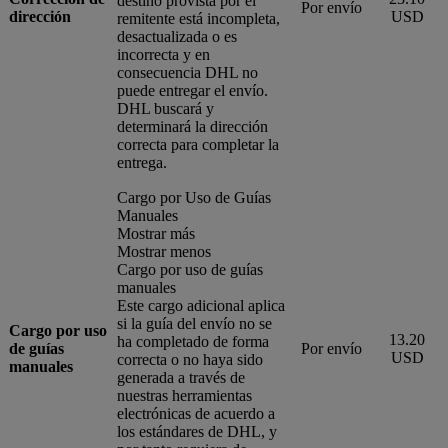
destino provista por el
Por envío
dirección
USD
remitente está incompleta,
desactualizada o es
incorrecta y en
consecuencia DHL no
puede entregar el envío.
DHL buscará y
determinará la dirección
correcta para completar la
entrega.
Cargo por Uso de Guías
Manuales
Mostrar más
Mostrar menos
Cargo por uso de guías
manuales
Este cargo adicional aplica
si la guía del envío no se
Cargo por uso
13.20
ha completado de forma
de guías
Por envío
USD
correcta o no haya sido
manuales
generada a través de
nuestras herramientas
electrónicas de acuerdo a
los estándares de DHL, y