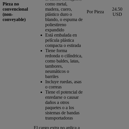
Pieza no
como metal,
convencional
madera, cuero,
24.50
Por Pieza
(non-
plástico duro o
USD
conveyable)
blando, o espuma de
poliestireno
expandido
Está embalada en
película plástica
compacta o estirada
Tiene forma
redonda o cilíndrica,
como baldes, latas,
tambores,
neumáticos o
barriles
Incluye ruedas, asas
o correas
Tiene el potencial de
enredarse o causar
daños a otros
paquetes o a los
sistemas de bandas
transportadoras
El cargo extra no aplica a