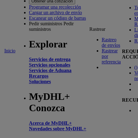
Obtener una cotización
Programar una recolección
T
Cargar un archivo de envío
e
Escanear un código de barras
M
Pedir suministros
Pedir
R
suministros
Rastrear
L
d
Rastreo
R
Explorar
de envíos
Inicio
Rastrear
REQU
por
ACCI
Servicios de entrega
referencia
Servicios opcionales
(
)
Servicios de Aduana
V
Recargos
n
Soluciones
MyDHL+
RECU
Conozca
Acerca de MyDHL+
Novedades sobre MyDHL+