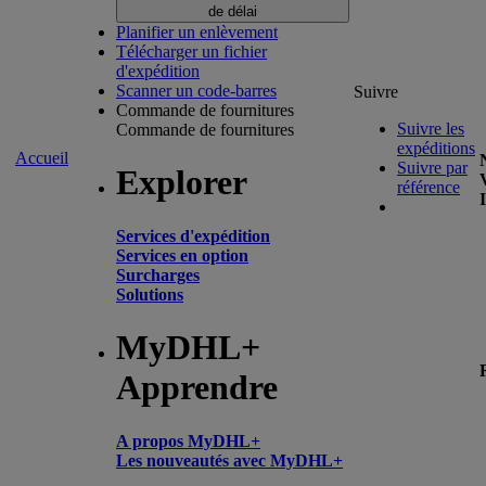
de délai
Planifier un enlèvement
Télécharger un fichier
d'expédition
Scanner un code-barres
Suivre
Commande de fournitures
Suivre les
Commande de fournitures
expéditions
Accueil
Suivre par
Explorer
référence
Services d'expédition
Services en option
Surcharges
Solutions
MyDHL+
Apprendre
A propos MyDHL+
Les nouveautés avec MyDHL+