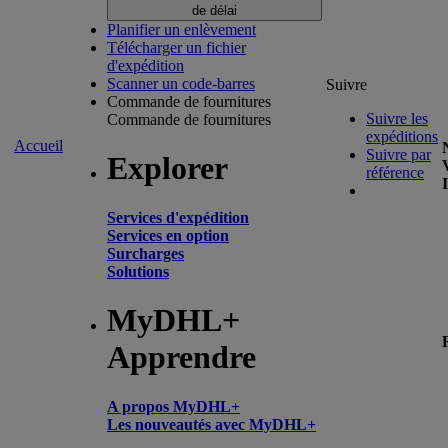
de délai
Planifier un enlèvement
Télécharger un fichier
d'expédition
Scanner un code-barres
Suivre
Commande de fournitures
Suivre les
Commande de fournitures
expéditions
Accueil
Suivre par
Explorer
référence
Services d'expédition
Services en option
Surcharges
Solutions
MyDHL+
Apprendre
A propos MyDHL+
Les nouveautés avec MyDHL+