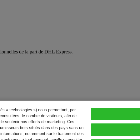
tionnelles de la part de DHL Express.
près « technologies ») nous permettant, par
consultées, le nombre de visiteurs, afin de
de soutenir nos efforts de marketing. Ces
urnisseurs tiers situés dans des pays sans un
’informations, notamment sur le traitement des
consentement à tout moment, veuillez consulter