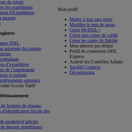
ons de retour
rer les expéditions
Mon profil
ment d'Expéditions
t mesure
Mettre à jour mes infos
s
Modifier le mot de passe
Gérer MyDHL+
egistrés
Gérer mes cartes de crédit
Gérer les cartes de fidélité
mptes DHL
Mon adresse par défaut
ion autorisée du compte
Profil de connexion DHL
Secure
Express
’emballage
Activer les Contrôles Admin
es d’expédition
Société Contacts
es de l’imprimante
Déconnexion
ions et partage
enlèvements autorisés
Undel
Access Tariff
 dédouanement
de factures de douane
d'identification fiscale des
de produits/d’articles
 de douane numériques