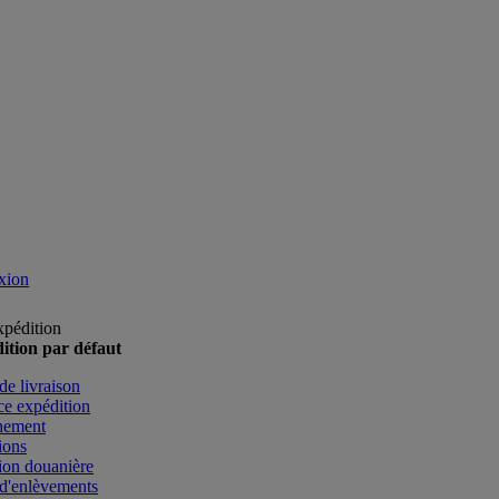
xion
xpédition
ition par défaut
de livraison
e expédition
nement
ions
ion douanière
d'enlèvements