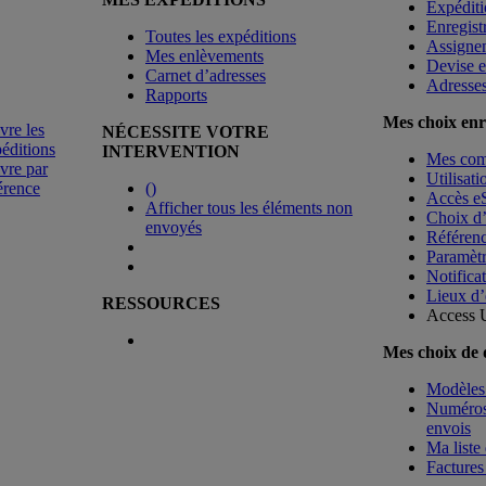
Expéditi
Enregist
Toutes les expéditions
Assigne
Mes enlèvements
Devise e
Carnet d’adresses
Adresse
Rapports
Mes choix enr
vre les
NÉCESSITE VOTRE
éditions
INTERVENTION
Mes co
vre par
Utilisat
érence
(
)
Accès e
Afficher tous les éléments non
Choix d
envoyés
Référenc
Paramètr
Notificat
Lieux d’
RESSOURCES
Access 
Mes choix de
Modèles 
Numéros 
envois
Ma liste 
Factures