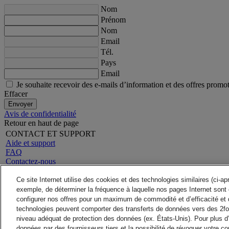
Nom
Prénom
Nom
Email
Tél.
Pays
Email
Je souhaite recevoir des e-mails d’information et des offres promo
Effacer
Envoyer
Avis de confidentialité
Retour en haut de page
CONTACT ET SUPPORT
Aide et support
FAQ
Contactez-nous
Rechercher un site
A propos de DHL
LEGAL
Ce site Internet utilise des cookies et des technologies similaires (ci-a
Presse
Conditions générales
exemple, de déterminer la fréquence à laquelle nos pages Internet sont 
Carrières
Garantie Remboursement
configurer nos offres pour un maximum de commodité et d’efficacité et 
Mention Légale
Avis de confidentialité
technologies peuvent comporter des transferts de données vers des 2fo
ALERTES
niveau adéquat de protection des données (ex. États-Unis). Pour plus d
Alerte fraude
données par des fournisseurs tiers et la possibilité de révoquer votre 