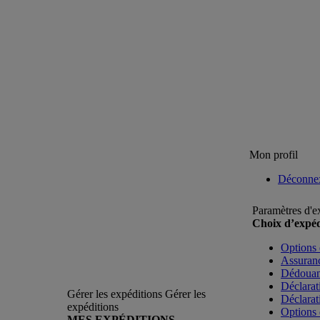
Mon profil
Déconne
Paramètres d'e
Choix d’expéd
Options 
Assuranc
Dédoua
Déclarat
Gérer les expéditions
Gérer les
Déclarat
expéditions
Options 
MES EXPÉDITIONS