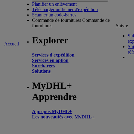
Planifier un enlèvement
Télécharger un fichier d'expédition
Scanner un code-barres
Commande de fournitures
Commande de
fournitures
Suivre
Sui
Explorer
exp
Accueil
Sui
réf
Services d'expédition
Services en option
Surcharges
Solutions
MyDHL+
Apprendre
A propos MyDHL+
Les nouveautés avec MyDHL+