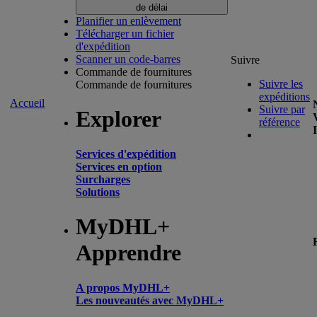
de délai
Planifier un enlèvement
Télécharger un fichier
d'expédition
Scanner un code-barres
Suivre
Commande de fournitures
Suivre les
Commande de fournitures
expéditions
Accueil
Suivre par
Explorer
référence
Services d'expédition
Services en option
Surcharges
Solutions
MyDHL+
Apprendre
A propos MyDHL+
Les nouveautés avec MyDHL+