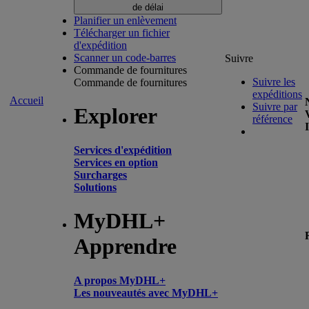
de délai
Planifier un enlèvement
Télécharger un fichier
d'expédition
Scanner un code-barres
Suivre
Commande de fournitures
Suivre les
Commande de fournitures
expéditions
Accueil
Suivre par
Explorer
référence
Services d'expédition
Services en option
Surcharges
Solutions
MyDHL+
Apprendre
A propos MyDHL+
Les nouveautés avec MyDHL+