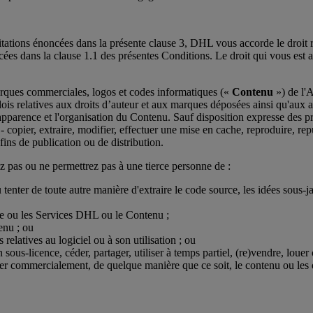
mitations énoncées dans la présente clause 3, DHL vous accorde le droit r
oncées dans la clause 1.1 des présentes Conditions. Le droit qui vous est
marques commerciales, logos et codes informatiques («
Contenu
») de l'
ois relatives aux droits d’auteur et aux marques déposées ainsi qu'aux au
n, l'apparence et l'organisation du Contenu. Sauf disposition expresse des
 copier, extraire, modifier, effectuer une mise en cache, reproduire, rep
 fins de publication ou de distribution.
serez pas ou ne permettrez pas à une tierce personne de :
tenter de toute autre manière d'extraire le code source, les idées sous-ja
igne ou les Services DHL ou le Contenu ;
enu ; ou
relatives au logiciel ou à son utilisation ; ou
n sous-licence, céder, partager, utiliser à temps partiel, (re)vendre, lou
er commercialement, de quelque manière que ce soit, le contenu ou les do