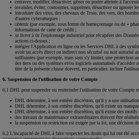
entraver, modifier, désactiver, gêner ou porter atteinte à l'acces
invalider, éviter, contourner, supprimer, désactiver ou ignorer
introduire des virus, des chevaux de Troie, des vers, des bombe
d'autres cyberattaques ;
obtenir (par exemple, sous forme de hameçonnage ou de « pharming
informations de carte de crédit ;
se livrer à de l'espionnage industriel pour récupérer des Donné
actions ci-dessus ;
intégrer l'Application en ligne ou les Services DHL à des systèm
avoir un accès direct ou indirect non sécurisé ou non autorisé a
suffisantes (par exemple, mais sans s'y limiter, une protection a
des tiers ou des systèmes et/ou logiciels automatisés d'accéder a
titre de la présente clause doivent, en particulier, inclure l'uti
6. Suspension de l'utilisation de votre Compte
6.1 DHL peut suspendre ou restreindre l'utilisation de votre Compte e
DHL détermine, à son entière discrétion, qu'il y a une utilisatio
DHL détermine, à son entière discrétion, qu'il existe un manque
DHL détermine, à son entière discrétion, qu'il existe des motifs 
des travaux de maintenance extraordinaires doivent être réalisés
la suspension ou restriction est exigée par la loi, une décisio
6.2 L'incapacité de DHL à faire respecter les droits qui lui ont été a
respectiez strictement les dispositions contractuelles.