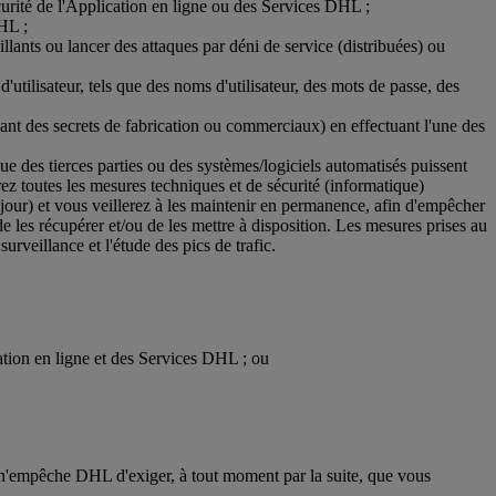
 sécurité de l'Application en ligne ou des Services DHL ;
DHL ;
ants ou lancer des attaques par déni de service (distribuées) ou
utilisateur, tels que des noms d'utilisateur, des mots de passe, des
ant des secrets de fabrication ou commerciaux) en effectuant l'une des
e des tierces parties ou des systèmes/logiciels automatisés puissent
ez toutes les mesures techniques et de sécurité (informatique)
à jour) et vous veillerez à les maintenir en permanence, afin d'empêcher
e les récupérer et/ou de les mettre à disposition. Les mesures prises au
urveillance et l'étude des pics de trafic.
cation en ligne et des Services DHL ; ou
ni n'empêche DHL d'exiger, à tout moment par la suite, que vous