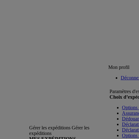
Mon profil
Déconne
Paramètres d'e
Choix d’expéd
Options 
Assuranc
Dédoua
Déclarat
Gérer les expéditions
Gérer les
Déclarat
expéditions
Options 
MES EXPÉDITIONS