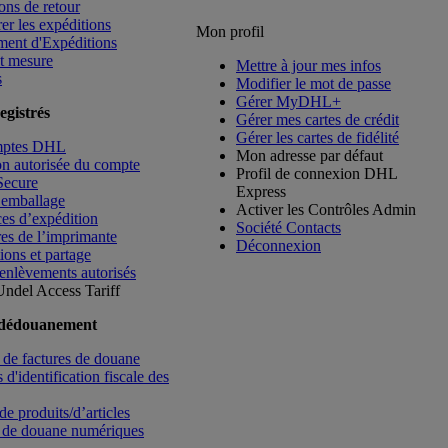
ons de retour
rer les expéditions
Mon profil
ment d'Expéditions
t mesure
Mettre à jour mes infos
s
Modifier le mot de passe
Gérer MyDHL+
egistrés
Gérer mes cartes de crédit
Gérer les cartes de fidélité
mptes DHL
Mon adresse par défaut
ion autorisée du compte
Profil de connexion DHL
Secure
Express
’emballage
Activer les Contrôles Admin
es d’expédition
Société Contacts
es de l’imprimante
Déconnexion
ions et partage
enlèvements autorisés
Undel
Access Tariff
 dédouanement
de factures de douane
d'identification fiscale des
de produits/d’articles
 de douane numériques