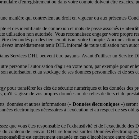
mulaire d'enregistrement ou dans votre compte doivent être exactes, pré
d'une manière qui contrevient au droit en vigueur ou aux présentes Condi
mpte et des identifiants de connexion et mots de passe associés («
identi
e utilisation non autorisée. Vous reconnaissez engager votre propre respo
être demandés par des tiers en utilisant votre Compte. Aucune action n
Vous devez immédiatement tenir DHL informé de toute utilisation non auto
certains Services DHL peuvent être payants. Avant d'utiliser un Service 
 autre personne l'autorisation d'agir en votre nom, par exemple pour enle
son autorisation et au stockage de ses données personnelles et de ses 
rgy pour transférer les clés de sécurité numériques et les données des p
, qu'il s'agisse de vos propres données ou de celles de tiers et de prestat
ts, données et autres informations («
Données électroniques
») seront
Données électroniques nécessaires à l'exécution et au respect de ses obliga
ez que vous êtes responsable de l'exhaustivité et de l'exactitude des 
lée du contenu de l'envoi. DHL se fondera sur les Données électroniques 
responsabilité est entièrement engagée en cas d'incohérence entre des D