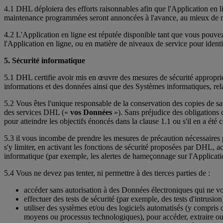
4.1 DHL déploiera des efforts raisonnables afin que l'Application en 
maintenance programmées seront annoncées à l'avance, au mieux de nos 
4.2 L'Application en ligne est réputée disponible tant que vous pouv
l'Application en ligne, ou en matière de niveaux de service pour identi
5. Sécurité informatique
5.1 DHL certifie avoir mis en œuvre des mesures de sécurité approprié
informations et des données ainsi que des Systèmes informatiques, rela
5.2 Vous êtes l'unique responsable de la conservation des copies de s
des services DHL («
vos Données
»). Sans préjudice des obligations 
pour atteindre les objectifs énoncés dans la clause 1.1 ou s'il en a été
5.3 il vous incombe de prendre les mesures de précaution nécessaires po
s'y limiter, en activant les fonctions de sécurité proposées par DHL, 
informatique (par exemple, les alertes de hameçonnage sur l'Applicat
5.4 Vous ne devez pas tenter, ni permettre à des tierces parties de :
accéder sans autorisation à des Données électroniques qui ne vou
effectuer des tests de sécurité (par exemple, des tests d'intrusion
utiliser des systèmes et/ou des logiciels automatisés (y compris
moyens ou processus technologiques), pour accéder, extraire ou 