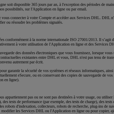
ligne soit disponible 365 jours par an, à l'exception des périodes de m
possibilités, sur l'Application en ligne ou par email.
ez vous connecter à votre Compte et accéder aux Services DHL. DHL n'o
fier ou résoudre les problèmes signalés.
es conformément à la norme internationale ISO 27001/2013. Il s’agit de 
tivement à votre utilisation de l'Application en ligne et des Services 
auvegarde des données électroniques que vous fournissez, lorsque vous u
contractuelles existantes entre DHL et vous, DHL n'est pas tenu de tran
 convenu autrement par écrit.
ur garantir la sécurité de vos systèmes et réseaux informatiques, ainsi 
actuellement eSecure, ou en conservant des copies de sauvegarde de vos D
ion en ligne).
s appartiennent pas ou ne sont pas destinées à votre usage, ou utiliser l
), des tests de performance (par exemple, des tests de charge), des tests d
 des robots d'indexation, collecteurs, robots de recherche, plug-ins de 
modifier les Services DHL ou l'Application en ligne ou pour copier, ajo