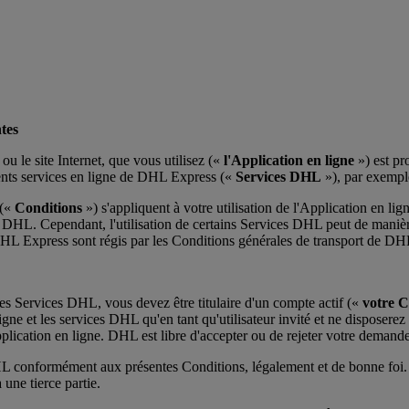
ntes
u le site Internet, que vous utilisez («
l'Application en ligne
») est pr
érents services en ligne de DHL Express («
Services DHL
»), par exemple
 («
Conditions
») s'appliquent à votre utilisation de l'Application en l
DHL. Cependant, l'utilisation de certains Services DHL peut de manière 
 DHL Express sont régis par les Conditions générales de transport de D
t les Services DHL, vous devez être titulaire d'un compte actif («
votre 
igne et les services DHL qu'en tant qu'utilisateur invité et ne disposere
lication en ligne. DHL est libre d'accepter ou de rejeter votre demande 
s DHL conformément aux présentes Conditions, légalement et de bonne f
 une tierce partie.