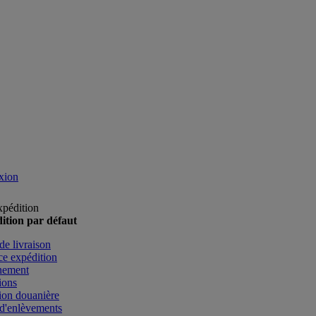
xion
xpédition
ition par défaut
de livraison
e expédition
nement
ions
ion douanière
d'enlèvements