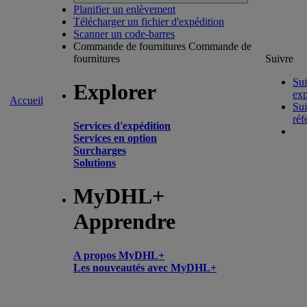
Planifier un enlèvement
Télécharger un fichier d'expédition
Scanner un code-barres
Commande de fournitures
Commande de
fournitures
Suivre
Sui
Explorer
exp
Accueil
Sui
réf
Services d'expédition
Services en option
Surcharges
Solutions
MyDHL+
Apprendre
A propos MyDHL+
Les nouveautés avec MyDHL+