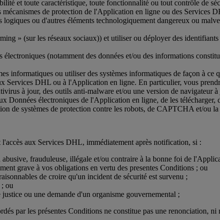
sibilité et toute caractéristique, toute fonctionnalité ou tout contrôle de
 les mécanismes de protection de l'Application en ligne ou des Services 
s logiques ou d'autres éléments technologiquement dangereux ou malveill
 » (sur les réseaux sociaux)) et utiliser ou déployer des identifiants d'
es électroniques (notamment des données et/ou des informations constitu
es informatiques ou utiliser des systèmes informatiques de façon à ce qu
ux Services DHL ou à l'Application en ligne. En particulier, vous prendr
ntivirus à jour, des outils anti-malware et/ou une version de navigateur 
ux Données électroniques de l'Application en ligne, de les télécharger, d
lisation de systèmes de protection contre les robots, de CAPTCHA et/ou la s
t l'accès aux Services DHL, immédiatement après notification, si :
n abusive, frauduleuse, illégale et/ou contraire à la bonne foi de l'Appli
ment grave à vos obligations en vertu des presentes Conditions ; ou
raisonnables de croire qu'un incident de sécurité est survenu ;
 ; ou
n de justice ou une demande d'un organisme gouvernemental ;
ccordés par les présentes Conditions ne constitue pas une renonciation, 