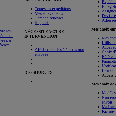
Expéditi
Enregist
Toutes les expéditions
Assigne
Mes enlèvements
Devise e
Carnet d’adresses
Adresse
Rapports
Mes choix enr
vre les
NÉCESSITE VOTRE
éditions
INTERVENTION
Mes co
vre par
Utilisat
érence
(
)
Accès e
Afficher tous les éléments non
Choix d
envoyés
Référenc
Paramètr
Notificat
Lieux d’
RESSOURCES
Access 
Mes choix de
Modèles 
Numéros 
envois
Ma liste 
Factures