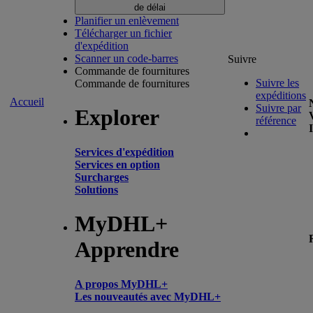
de délai
Planifier un enlèvement
Télécharger un fichier
d'expédition
Scanner un code-barres
Suivre
Commande de fournitures
Suivre les
Commande de fournitures
expéditions
Accueil
Suivre par
Explorer
référence
Services d'expédition
Services en option
Surcharges
Solutions
MyDHL+
Apprendre
A propos MyDHL+
Les nouveautés avec MyDHL+