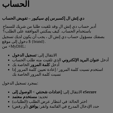
الحساب
دي إتش ال إكسبرس إي سيكيور – تفويض الحساب
أدير حساب دي إتش ال وقد تلقيت طلبا من شريك للسماح
باستخدام الحساب. كيف يمكنني الموافقة على الطلب؟
بصفتك مسؤول حساب دي إتش ال ، يجب أن يكون لديك تسجيل
دخول إلى موقع $ {brand}.
من +MyDHL:
الانتقال إلى:
تسجيل الدخول
أدخل
عنوان البريد الإلكتروني
الذي تلقيت منه طلب الحساب
أدخل
كلمة المرور
الخاصة بك
استخدم نسيت كلمة المرور / إعادة تعيين كلمة المرور إذا
نسيت كلمة المرور الخاصة بك
بمجرد تسجيل الدخول:
الوصول إلى eSecure
الانتقال إلى:
إعدادات شحنتي
>
تحديد:
مستخدم معتمد
اختر الحالة: في انتظار عرض الطلب (الطلبات)
حدد الإدخال المدرج في القائمة وانقر:
يوافق
(أو رفض)