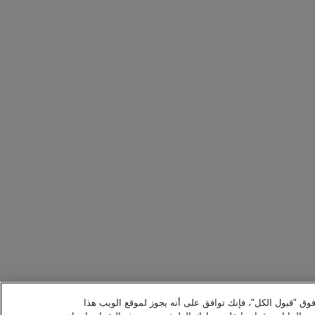
 فوق "قبول الكل"، فإنك توافق على أنه يجوز لموقع الويب هذا