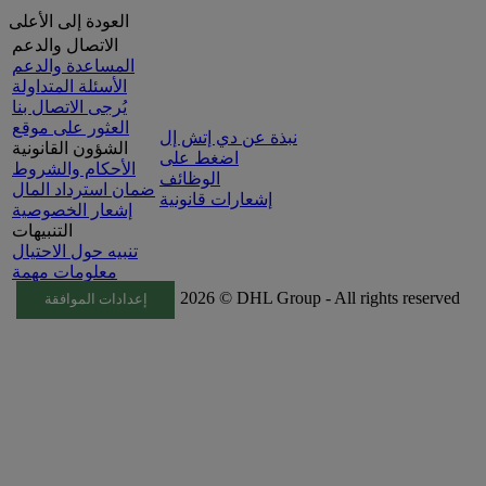
العودة إلى الأعلى
الاتصال والدعم
المساعدة والدعم
الأسئلة المتداولة
يُرجى الاتصال بنا
العثور على موقع
نبذة عن دي إتش إل
الشؤون القانونية
اضغط على
الأحكام والشروط
الوظائف
ضمان استرداد المال
إشعارات قانونية
إشعار الخصوصية
التنبيهات
تنبيه حول الاحتيال
معلومات مهمة
2026 © DHL Group - All rights reserved
إعدادات الموافقة