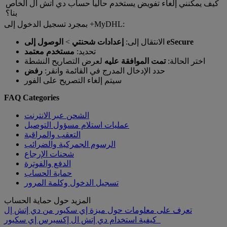
كيف يمكنني إلغاء تفويض يستخدم حاليا حساب دي اتش ال الخاص
بنا؟
بمجرد تسجيل الدخول إلى +MyDHL:
الوصول إلى eSecure
الانتقال إلى:
إعدادات شحنتي
>
تحديد:
مستخدم معتمد
اختر الحالة:
تمت الموافقة عليه
لعرض التصاريح النشطة
حدد الإدخال المدرج في القائمة وانقر:
رفض
سيتم إلغاء التصريح على الفور
FAQ Categories
الشحن عبر الانترنت
عمليات استلام مسؤول التوصيل
التعقب والمراقبة
الرسوم الجمركية والضرائب
شحنات الإرجاع
الدفع والفوترة
حماية الحساب
تسجيل الدخول وكلمة المرور
المزيد حول حماية الحساب
تعرف على معلومات حول ميزة إي سكيور من دي إتش إل
كيفية استخدام دي إتش ال إكسبرس إي سكيور