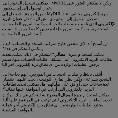
يمكنني تسجيل الدخول إلى +MyDHL ولكن لا يمكنني العثور على
خيار الوصول إلى إي سيكيور.
من المرجح أنك تصل إلى +MyDHL ببريد إلكتروني مختلف. عند
تسجيل الدخول إلى +ماي دي اتش ال ، أدخل
عنوان البريد
الإلكتروني
الذي تلقيت منه طلب الحساب وكلمة المرور الخاصة بك.
استخدم نسيت كلمة المرور / إعادة تعيين كلمة المرور إذا نسيت
كلمة المرور الخاصة بك.
لن أسمح أبدا لأي شخص خارج شركتنا باستخدام الحساب. كيف
يمكنني التحكم في هذا؟
يمكنك استخدام ميزة
"مجالي"
للتحكم في ذلك. يمكنك تحديد
نطاقات البريد الإلكتروني التي ستتلقى طلبات الحساب منها. سيتم
رفض الطلبات الواردة من أي نطاق بريد إلكتروني آخر آليا.
أتلقى بانتظام طلبات الحساب من الموردين. إنهم بحاجة إلى
الشحن بسرعة ، ولكن نظرا لفارق التوقيت ، يجب عليهم الانتظار
عدة ساعات حتى أوافق على طلباتهم. هل يمكنني تحديد نطاقات
البريد الإلكتروني التي أرغب في الموافقة عليها تلقائيا؟
يمكنك استخدام ميزة
المجال المصرح به
للتحكم في ذلك. يمكنك
تحديد نطاقات البريد الإلكتروني التي ترغب في الموافقة عليها آليا.
ستتبع الطلبات الواردة من أي نطاق بريد إلكتروني آخر عملية
الموافقة القياسية.