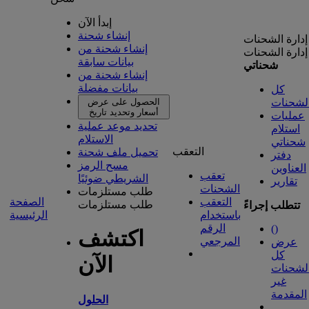
إبدأ الآن
إنشاء شحنة
إدارة الشحنات
إنشاء شحنة من
إدارة الشحنات
بيانات سابقة
شحناتي
إنشاء شحنة من
بيانات مفضلة
كل
لشحنات
الحصول على عرض
أسعار وتحديد تاريخ
عمليات
تحديد موعد عملية
استلام
الاستلام
شحناتي
التعقب
تحميل ملف شحنة
دفتر
مسح الرمز
العناوين
تعقب
الشريطي ضوئيًا
تقارير
الشحنات
طلب مستلزمات
التعقب
الصفحة
طلب مستلزمات
تتطلب إجراءً
باستخدام
الرئيسية
الرقم
(
)
اكتشف
المرجعي
عرض
كل
الآن
لشحنات
غير
المقدمة
الحلول