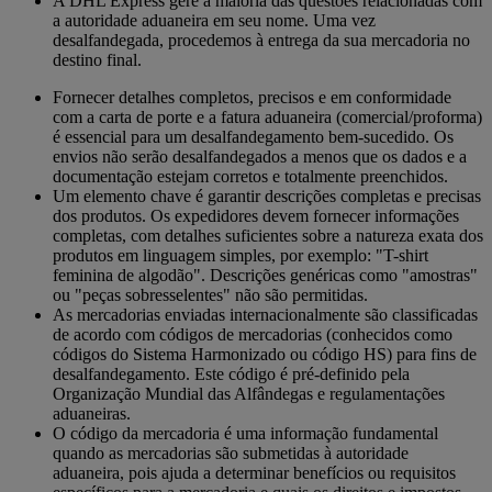
A DHL Express gere a maioria das questões relacionadas com
a autoridade aduaneira em seu nome. Uma vez
desalfandegada, procedemos à entrega da sua mercadoria no
destino final.
Fornecer detalhes completos, precisos e em conformidade
com a carta de porte e a fatura aduaneira (comercial/proforma)
é essencial para um desalfandegamento bem-sucedido. Os
envios não serão desalfandegados a menos que os dados e a
documentação estejam corretos e totalmente preenchidos.
Um elemento chave é garantir descrições completas e precisas
dos produtos. Os expedidores devem fornecer informações
completas, com detalhes suficientes sobre a natureza exata dos
produtos em linguagem simples, por exemplo: "T-shirt
feminina de algodão". Descrições genéricas como "amostras"
ou "peças sobresselentes" não são permitidas.
As mercadorias enviadas internacionalmente são classificadas
de acordo com códigos de mercadorias (conhecidos como
códigos do Sistema Harmonizado ou código HS) para fins de
desalfandegamento. Este código é pré-definido pela
Organização Mundial das Alfândegas e regulamentações
aduaneiras.
O código da mercadoria é uma informação fundamental
quando as mercadorias são submetidas à autoridade
aduaneira, pois ajuda a determinar benefícios ou requisitos