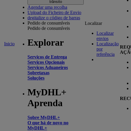
trânsito
Agendar uma recolha
Upload do Ficheiro de Envio
degitalize o código de barras
Pedido de consumíveis
Localizar
Pedido de consumíveis
Localizar
envios
Explorar
Inicio
Localização
REQ
por
AÇÃ
referência
Serviços de Entrega
Serviços Opcionais
Serviços Aduaneiros
Sobretaxas
Soluções
MyDHL+
REC
Aprenda
Sobre MyDHL+
O que há de novo no
MyDHL+