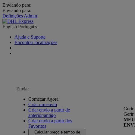
Enviando para:
Enviando para:
Definições Admin
English
Português
Ajuda e Suporte
Encontrar localizações
Enviar
Começar Agora
Criar um envio
Gerir
Criar envio a partir de
Gerir
anterior/antigo
MEU
Criar envio a partir dos
ENV
Favoritos
Calcular preço e tempo de