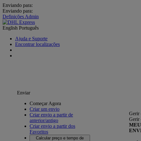
Enviando para:
Enviando para:
Definições Admin
English
Português
Ajuda e Suporte
Encontrar localizações
Enviar
Começar Agora
Criar um envio
Gerir
Criar envio a partir de
Gerir
anterior/antigo
MEU
Criar envio a partir dos
ENV
Favoritos
Calcular preço e tempo de