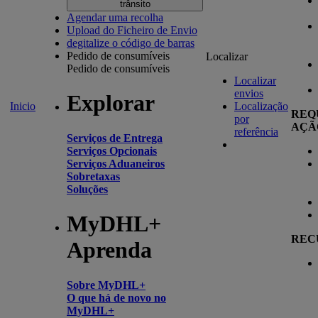
trânsito
Agendar uma recolha
Upload do Ficheiro de Envio
degitalize o código de barras
Pedido de consumíveis
Localizar
Pedido de consumíveis
Localizar
envios
Explorar
Inicio
Localização
REQ
por
AÇÃ
referência
Serviços de Entrega
Serviços Opcionais
Serviços Aduaneiros
Sobretaxas
Soluções
MyDHL+
REC
Aprenda
Sobre MyDHL+
O que há de novo no
MyDHL+