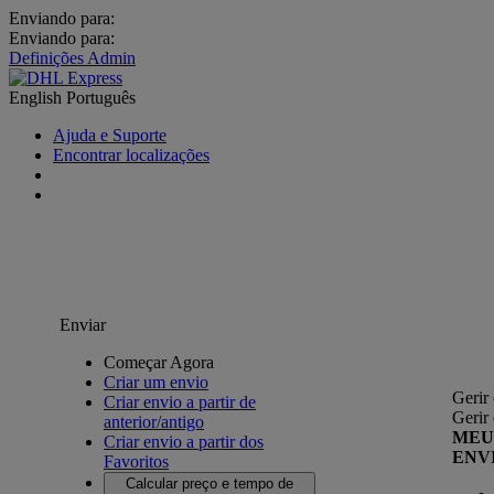
Enviando para:
Enviando para:
Definições Admin
English
Português
Ajuda e Suporte
Encontrar localizações
Enviar
Começar Agora
Criar um envio
Gerir
Criar envio a partir de
Gerir
anterior/antigo
MEU
Criar envio a partir dos
ENV
Favoritos
Calcular preço e tempo de