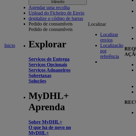
trânsito
Agendar uma recolha
Upload do Ficheiro de Envio
degitalize o código de barras
Pedido de consumíveis
Localizar
Pedido de consumíveis
Localizar
envios
Explorar
Inicio
Localização
REQ
por
AÇÃ
referência
Serviços de Entrega
Serviços Opcionais
Serviços Aduaneiros
Sobretaxas
Soluções
MyDHL+
REC
Aprenda
Sobre MyDHL+
O que há de novo no
MyDHL+