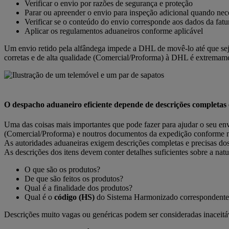
Verificar o envio por razões de segurança e proteção
Parar ou apreender o envio para inspeção adicional quando nec
Verificar se o conteúdo do envio corresponde aos dados da fatu
Aplicar os regulamentos aduaneiros conforme aplicável
Um envio retido pela alfândega impede a DHL de movê-lo até que seja l
corretas e de alta qualidade (Comercial/Proforma) à DHL é extremam
O despacho aduaneiro eficiente depende de descrições completas 
Uma das coisas mais importantes que pode fazer para ajudar o seu env
(Comercial/Proforma) e noutros documentos da expedição conforme n
As autoridades aduaneiras exigem descrições completas e precisas dos
As descrições dos itens devem conter detalhes suficientes sobre a natu
O que são os produtos?
De que são feitos os produtos?
Qual é a finalidade dos produtos?
Qual é o
código (HS)
do Sistema Harmonizado correspondente
Descrições muito vagas ou genéricas podem ser consideradas inaceitáve