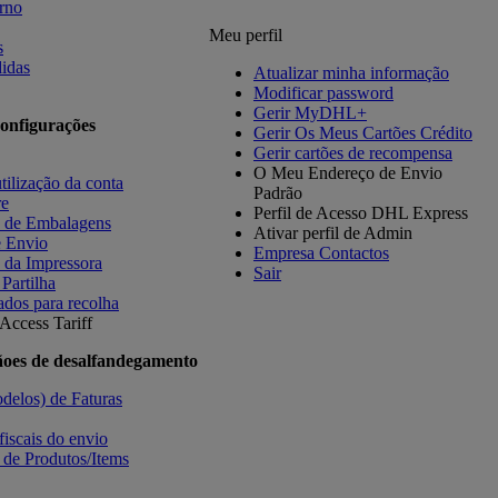
orno
Meu perfil
s
idas
Atualizar minha informação
Modificar password
Gerir MyDHL+
onfigurações
Gerir Os Meus Cartões Crédito
Gerir cartões de recompensa
O Meu Endereço de Envio
tilização da conta
Padrão
re
Perfil de Acesso DHL Express
s de Embalagens
Ativar perfil de Admin
e Envio
Empresa Contactos
 da Impressora
Sair
 Partilha
ados para recolha
Access Tariff
ãoes de desalfandegamento
delos) de Faturas
fiscais do envio
 de Produtos/Items