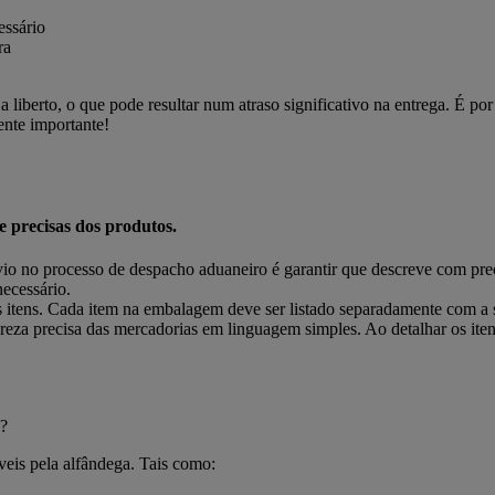
essário
ra
iberto, o que pode resultar num atraso significativo na entrega. É por
ente importante!
e precisas dos produtos.
io no processo de despacho aduaneiro é garantir que descreve com preci
ecessário.
 itens. Cada item na embalagem deve ser listado separadamente com a s
reza precisa das mercadorias em linguagem simples. Ao detalhar os itens
?
is ​​pela alfândega. Tais como: