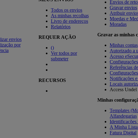
Envios de ret
Gravar envios
Todos os envios
Atribuir envio
As minhas recolhas
Moedas e Med
Livro de endereços
Moradas
Relatórios
Gravar as minhas c
REQUER AÇÃO
izar envios
ização por
Minhas contas
(
)
ência
Autorizado a u
Ver todos por
Acesso eSecu
submeter
Configuraçõe
Referências d
Configurações
Notificações e
RECURSOS
Locais autoriz
Access Undel
Minhas configuraç
Templates (Mo
Alfandegarias
Identificações 
A Minha Lista
Fatura Digital