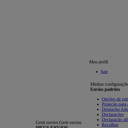
Meu perfil
Sair
Minhas configuraçõe
Envios padrões
Opções de ent
Proteção para
Despacho Adu
Declarações
Declaração al
Gerir envios
Gerir envios
Recolhas
MEUS ENVIOS