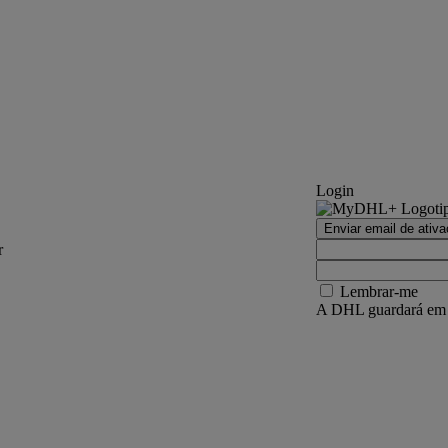
Login
Enviar email de ativ
r
Lembrar-me
A DHL guardará em se