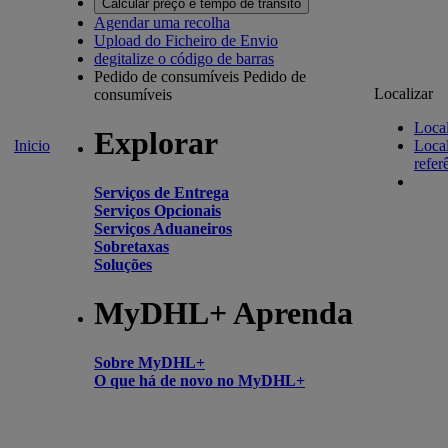
Calcular preço e tempo de trânsito
Agendar uma recolha
Upload do Ficheiro de Envio
degitalize o código de barras
Pedido de consumíveis
Pedido de
Localizar
consumíveis
Local
Explorar
Inicio
Local
refer
Serviços de Entrega
Serviços Opcionais
Serviços Aduaneiros
Sobretaxas
Soluções
MyDHL+ Aprenda
Sobre MyDHL+
O que há de novo no MyDHL+