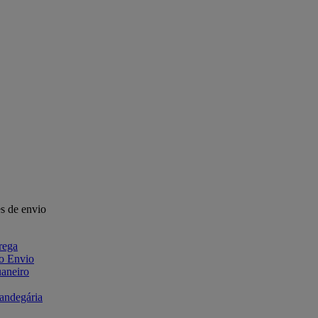
s de envio
rega
 o Envio
aneiro
fandegária