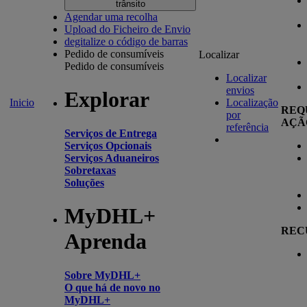
trânsito
Agendar uma recolha
Upload do Ficheiro de Envio
degitalize o código de barras
Pedido de consumíveis
Localizar
Pedido de consumíveis
Localizar
envios
Explorar
Inicio
Localização
REQ
por
AÇÃ
referência
Serviços de Entrega
Serviços Opcionais
Serviços Aduaneiros
Sobretaxas
Soluções
MyDHL+
REC
Aprenda
Sobre MyDHL+
O que há de novo no
MyDHL+