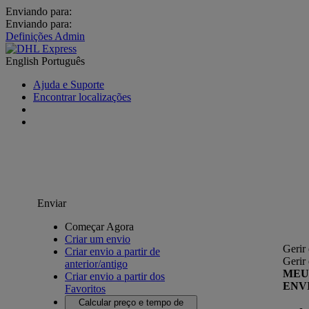
Enviando para:
Enviando para:
Definições Admin
English
Português
Ajuda e Suporte
Encontrar localizações
Enviar
Começar Agora
Criar um envio
Gerir
Criar envio a partir de
Gerir
anterior/antigo
MEU
Criar envio a partir dos
ENV
Favoritos
Calcular preço e tempo de