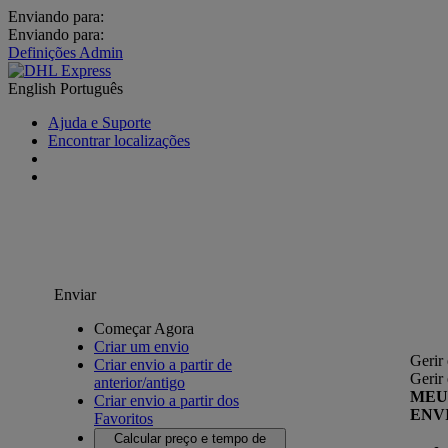
Enviando para:
Enviando para:
Definições Admin
English
Português
Ajuda e Suporte
Encontrar localizações
Enviar
Começar Agora
Criar um envio
Gerir
Criar envio a partir de
Gerir
anterior/antigo
MEU
Criar envio a partir dos
ENV
Favoritos
Calcular preço e tempo de