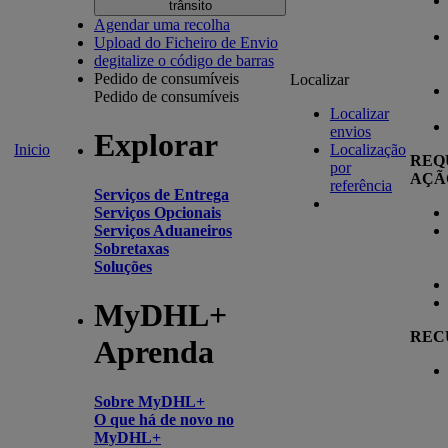
trânsito
Agendar uma recolha
Upload do Ficheiro de Envio
degitalize o código de barras
Pedido de consumíveis
Localizar
Pedido de consumíveis
Localizar
envios
Explorar
Inicio
Localização
REQ
por
AÇÃ
referência
Serviços de Entrega
Serviços Opcionais
Serviços Aduaneiros
Sobretaxas
Soluções
MyDHL+
REC
Aprenda
Sobre MyDHL+
O que há de novo no
MyDHL+