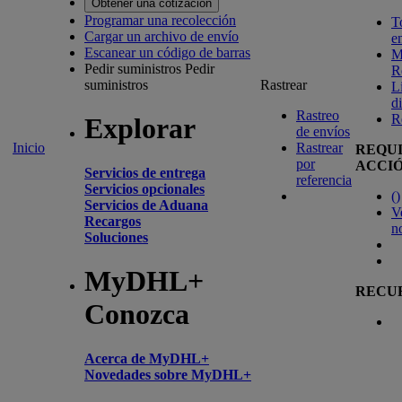
Obtener una cotización
Programar una recolección
T
Cargar un archivo de envío
e
Escanear un código de barras
M
Pedir suministros
Pedir
R
suministros
Rastrear
L
d
Rastreo
R
Explorar
de envíos
Inicio
Rastrear
REQU
por
ACCI
Servicios de entrega
referencia
Servicios opcionales
(
)
Servicios de Aduana
V
Recargos
n
Soluciones
MyDHL+
RECU
Conozca
Acerca de MyDHL+
Novedades sobre MyDHL+