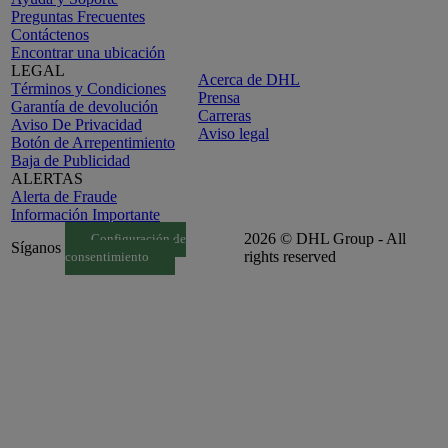
Preguntas Frecuentes
Contáctenos
Encontrar una ubicación
LEGAL
Acerca de DHL
Términos y Condiciones
Prensa
Garantía de devolución
Carreras
Aviso De Privacidad
Aviso legal
Botón de Arrepentimiento
Baja de Publicidad
ALERTAS
Alerta de Fraude
Información Importante
2026 © DHL Group - All
Configuración de
Síganos
rights reserved
consentimiento