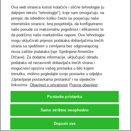
Ova web stranica koristi kolačiće i slične tehnologije (u
daljnjem tekstu "tehnologije"), koje nam omogućuju, na
primjer, da odredimo koliko često se posjećuju naše
internetske stranice, broj posjetitelja, da konfiguriramo
naše ponude za maksimalnu pogodnost i efikasnost te
da podržimo naše marketinške napore. Ove tehnologije
mogu uključivati prijenos podataka dobavljačima trećih
strana sa sjedištem u zemljama bez odgovarajućeg
nivoa zaštite podataka (npr. Sjedinjene Američke
Države). Za dodatne informacije, uključujući obradu
podataka od nezavisnih dobavljača trećih strana i
mogućnost opoziva vašeg pristanka u bilo kojem
trenutku, molimo pogledajte svoje postavke u odjeljku
„Upravljanje postavkama pristanka“ i na sljedećim
linkovima
Obavijest o privatnosti
Pravna obavijest
Postavke pristanka
Samo striktno neophodno
Dopusti sve