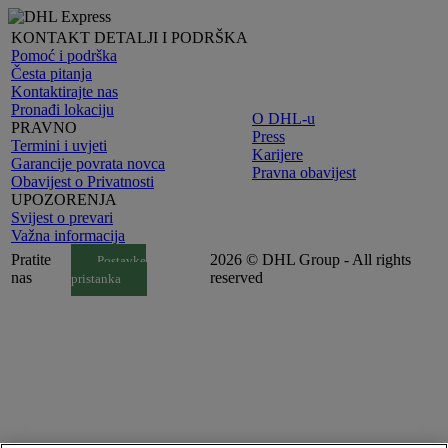
KONTAKT DETALJI I PODRŠKA
Pomoć i podrška
Česta pitanja
Kontaktirajte nas
Pronađi lokaciju
O DHL-u
PRAVNO
Press
Termini i uvjeti
Karijere
Garancije povrata novca
Pravna obavijest
Obavijest o Privatnosti
UPOZORENJA
Svijest o prevari
Važna informacija
Pratite
2026 © DHL Group - All rights
Postavke
nas
reserved
pristanka