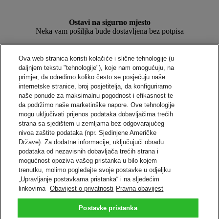
Ostavi na sigurno mjesto
Neka vam pošiljka bude dostavljena bez potpisa
Ova web stranica koristi kolačiće i slične tehnologije (u
Ostavi kod susjeda, vratara ili stražara
daljnjem tekstu "tehnologije"), koje nam omogućuju, na
Ostavite pošiljku kod imenovane osobe
primjer, da odredimo koliko često se posjećuju naše
internetske stranice, broj posjetitelja, da konfiguriramo
naše ponude za maksimalnu pogodnost i efikasnost te
DHL ured ili ormarić
da podržimo naše marketinške napore. Ove tehnologije
Preuzmite iz obližnjeg DHL ureda ili ormarića
mogu uključivati prijenos podataka dobavljačima trećih
strana sa sjedištem u zemljama bez odgovarajućeg
Alternativna adresa
nivoa zaštite podataka (npr. Sjedinjene Američke
Preusmjerite svoju pošiljku na drugu adresu
Države). Za dodatne informacije, uključujući obradu
podataka od nezavisnih dobavljača trećih strana i
mogućnost opoziva vašeg pristanka u bilo kojem
Na godišnjem odmoru
trenutku, molimo pogledajte svoje postavke u odjeljku
Mi ćemo čuvati vaše pošiljke dok ste na godišnjem odmoru
„Upravljanje postavkama pristanka“ i na sljedećim
linkovima
Obavijest o privatnosti
Pravna obavijest
Upravljajte svojim pošiljkama uz pomoć "On Demand Delivery"
Prijavite se sada
Postavke pristanka