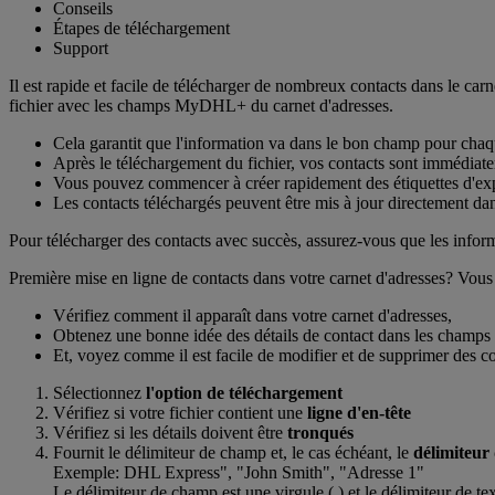
Conseils
Étapes de téléchargement
Support
Il est rapide et facile de télécharger de nombreux contacts dans le ca
fichier avec les champs MyDHL+ du carnet d'adresses.
Cela garantit que l'information va dans le bon champ pour chaq
Après le téléchargement du fichier, vos contacts sont immédiat
Vous pouvez commencer à créer rapidement des étiquettes d'ex
Les contacts téléchargés peuvent être mis à jour directement dan
Pour télécharger des contacts avec succès, assurez-vous que les inform
Première mise en ligne de contacts dans votre carnet d'adresses? Vous p
Vérifiez comment il apparaît dans votre carnet d'adresses,
Obtenez une bonne idée des détails de contact dans les champs 
Et, voyez comme il est facile de modifier et de supprimer des co
Sélectionnez
l'option de téléchargement
Vérifiez si votre fichier contient une
ligne d'en-tête
Vérifiez si les détails doivent être
tronqués
Fournit le délimiteur de champ et, le cas échéant, le
délimiteur 
Exemple: DHL Express", "John Smith", "Adresse 1"
Le délimiteur de champ est une virgule (,) et le délimiteur de tex