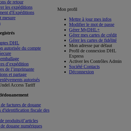
ons de retour
rer les expéditions
Mon profil
ment d'Expéditions
t mesure
Mettre à jour mes infos
s
Modifier le mot de passe
Gérer MyDHL+
egistrés
Gérer mes cartes de crédit
Gérer les cartes de fidélité
mptes DHL
Mon adresse par défaut
ion autorisée du compte
Profil de connexion DHL
Secure
Express
’emballage
Activer les Contrôles Admin
es d’expédition
Société Contacts
es de l’imprimante
Déconnexion
ions et partage
enlèvements autorisés
Undel
Access Tariff
 dédouanement
de factures de douane
d'identification fiscale des
de produits/d’articles
 de douane numériques