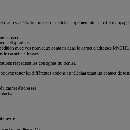
rnet d'adresses! Notre processus de téléchargement utilise notre mappag
ue contact.
ement disponibles.
pédition avec vos nouveaux contacts dans le carnet d'adresses MyDHL
s le carnet d'adresses.
ations respectent les consignes du fichier.
ouvez tester les différentes options en téléchargeant un contact de test
du carnet d'adresses,
ntacts.
de texte
te est un guillemet (").