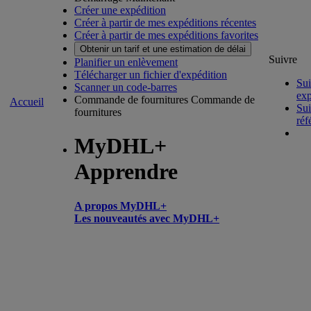
Créer une expédition
Créer à partir de mes expéditions récentes
Créer à partir de mes expéditions favorites
Obtenir un tarif et une estimation de délai
Suivre
Planifier un enlèvement
Télécharger un fichier d'expédition
Sui
Scanner un code-barres
exp
Commande de fournitures
Commande de
Accueil
Sui
fournitures
réf
MyDHL+
Apprendre
A propos MyDHL+
Les nouveautés avec MyDHL+