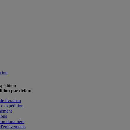
xion
xpédition
ition par défaut
de livraison
e expédition
nement
ions
ion douanière
d'enlèvements