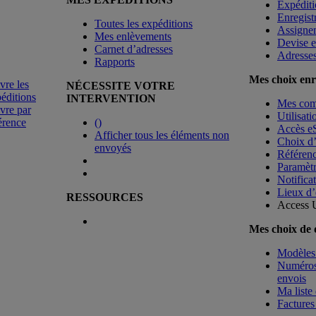
Expéditi
Enregist
Toutes les expéditions
Assigne
Mes enlèvements
Devise e
Carnet d’adresses
Adresse
Rapports
Mes choix enr
vre les
NÉCESSITE VOTRE
éditions
INTERVENTION
Mes co
vre par
Utilisat
érence
(
)
Accès e
Afficher tous les éléments non
Choix d
envoyés
Référenc
Paramètr
Notificat
Lieux d’
RESSOURCES
Access 
Mes choix de
Modèles 
Numéros 
envois
Ma liste 
Factures