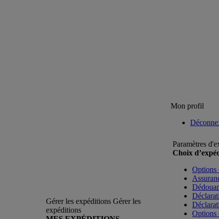
Mon profil
Déconne
Paramètres d'e
Choix d’expéd
Options 
Assuranc
Dédoua
Déclarat
Gérer les expéditions
Gérer les
Déclarat
expéditions
Options 
MES EXPÉDITIONS