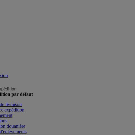
xion
xpédition
ition par défaut
de livraison
e expédition
nement
ions
ion douanière
d'enlèvements