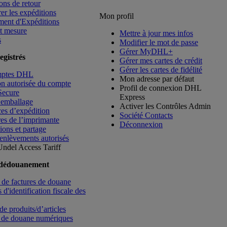
ons de retour
rer les expéditions
Mon profil
ment d'Expéditions
t mesure
Mettre à jour mes infos
s
Modifier le mot de passe
Gérer MyDHL+
egistrés
Gérer mes cartes de crédit
Gérer les cartes de fidélité
mptes DHL
Mon adresse par défaut
ion autorisée du compte
Profil de connexion DHL
Secure
Express
’emballage
Activer les Contrôles Admin
es d’expédition
Société Contacts
es de l’imprimante
Déconnexion
ions et partage
enlèvements autorisés
Undel
Access Tariff
 dédouanement
de factures de douane
d'identification fiscale des
de produits/d’articles
 de douane numériques