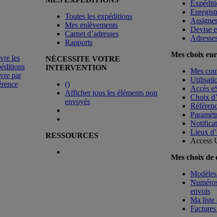
Expéditi
Enregist
Toutes les expéditions
Assigne
Mes enlèvements
Devise e
Carnet d’adresses
Adresse
Rapports
Mes choix enr
vre les
NÉCESSITE VOTRE
éditions
INTERVENTION
Mes co
vre par
Utilisat
érence
(
)
Accès e
Afficher tous les éléments non
Choix d
envoyés
Référenc
Paramètr
Notificat
Lieux d’
RESSOURCES
Access 
Mes choix de
Modèles 
Numéros 
envois
Ma liste 
Factures