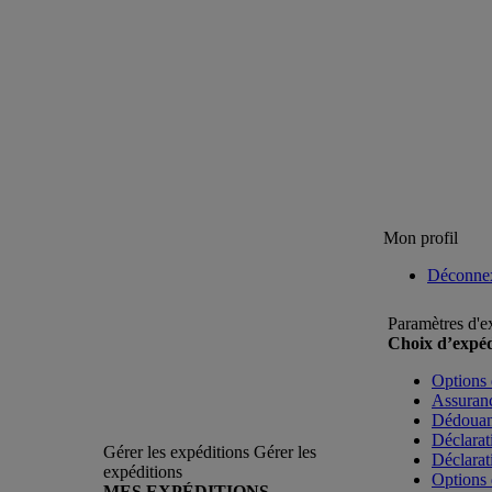
Mon profil
Déconne
Paramètres d'e
Choix d’expéd
Options 
Assuranc
Dédoua
Déclarat
Gérer les expéditions
Gérer les
Déclarat
expéditions
Options 
MES EXPÉDITIONS