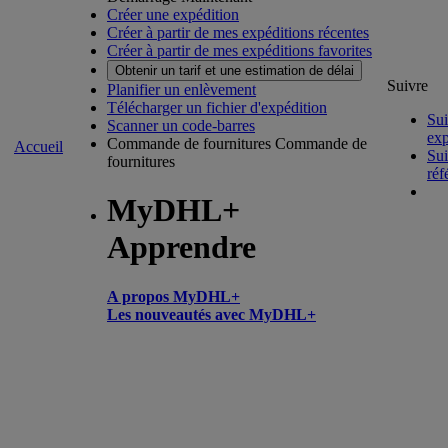
Créer une expédition
Créer à partir de mes expéditions récentes
Créer à partir de mes expéditions favorites
Obtenir un tarif et une estimation de délai
Suivre
Planifier un enlèvement
Télécharger un fichier d'expédition
Sui
Scanner un code-barres
exp
Commande de fournitures
Commande de
Accueil
Sui
fournitures
réf
MyDHL+
Apprendre
A propos MyDHL+
Les nouveautés avec MyDHL+