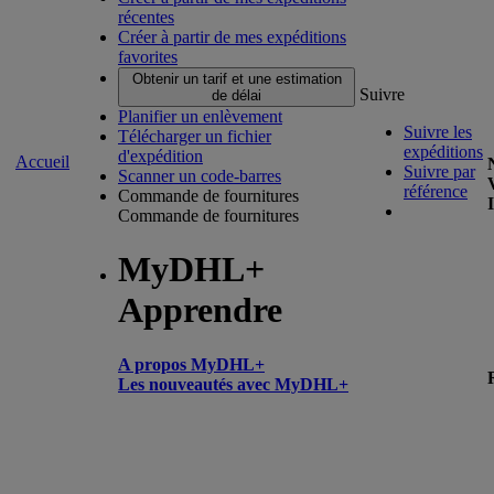
récentes
Créer à partir de mes expéditions
favorites
Obtenir un tarif et une estimation
Suivre
de délai
Planifier un enlèvement
Suivre les
Télécharger un fichier
expéditions
d'expédition
Accueil
Suivre par
Scanner un code-barres
référence
Commande de fournitures
Commande de fournitures
MyDHL+
Apprendre
A propos MyDHL+
Les nouveautés avec MyDHL+