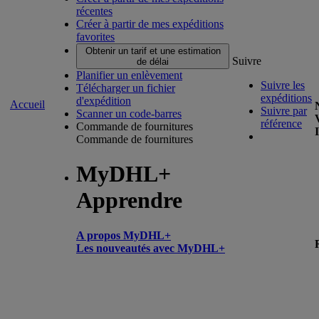
récentes
Créer à partir de mes expéditions
favorites
Obtenir un tarif et une estimation
Suivre
de délai
Planifier un enlèvement
Suivre les
Télécharger un fichier
expéditions
d'expédition
Accueil
Suivre par
Scanner un code-barres
référence
Commande de fournitures
Commande de fournitures
MyDHL+
Apprendre
A propos MyDHL+
Les nouveautés avec MyDHL+