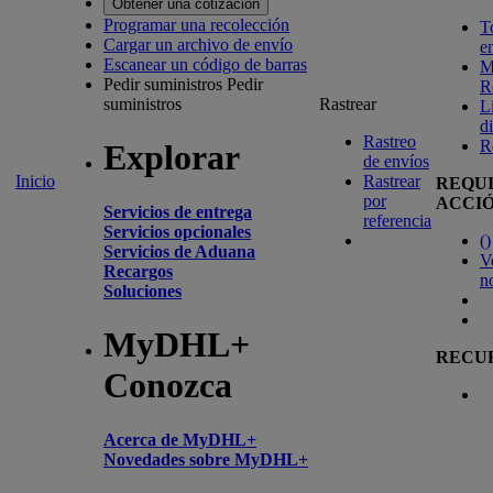
Obtener una cotización
Programar una recolección
T
Cargar un archivo de envío
e
Escanear un código de barras
M
Pedir suministros
Pedir
R
suministros
Rastrear
L
d
Rastreo
R
Explorar
de envíos
Inicio
Rastrear
REQU
por
ACCI
Servicios de entrega
referencia
Servicios opcionales
(
)
Servicios de Aduana
V
Recargos
n
Soluciones
MyDHL+
RECU
Conozca
Acerca de MyDHL+
Novedades sobre MyDHL+