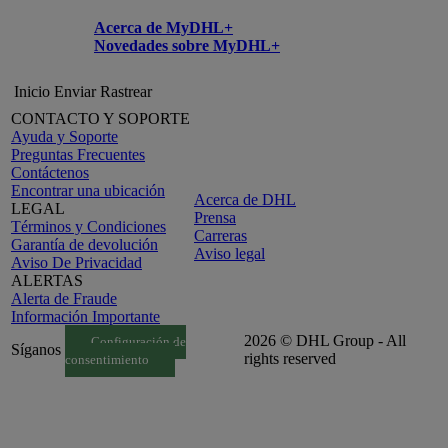
Acerca de MyDHL+
Novedades sobre MyDHL+
Inicio
Enviar
Rastrear
CONTACTO Y SOPORTE
Ayuda y Soporte
Preguntas Frecuentes
Contáctenos
Encontrar una ubicación
Acerca de DHL
LEGAL
Prensa
Términos y Condiciones
Carreras
Garantía de devolución
Aviso legal
Aviso De Privacidad
ALERTAS
Alerta de Fraude
Información Importante
2026 © DHL Group - All
Configuración de
Síganos
rights reserved
consentimiento