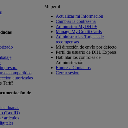
Mi perfil
s
Actualizar mi Información
Cambiar la contraseña
Administrar MyDHL+
Manage My Credit Cards
rdadas
Administrar las Tarjetas de
L
recompensas
orizado
Mi dirección de envío por defecto
Perfil de usuario de DHL Express
balaje
Habilitar los controles de
o
Administración
 impresora
Empresa Contactos
ursos compartidos
Cerrar sesión
ección autorizadas
 Tariff
ocumentación de
 de aduanas
vío (Tax ID)
 / artículos
igitales