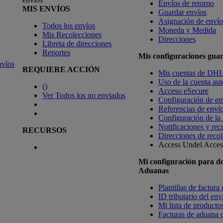
Envíos de retorno
MIS ENVÍOS
Guardar envíos
Asignación de envío
Todos los envíos
Moneda y Medida
Mis Recolecciones
Direcciones
Libreta de direcciones
Reportes
Mis configuraciones gua
nvíos
REQUIERE ACCIÓN
Mis cuentas de DH
Uso de la cuenta aut
(
)
Acceso eSecure
Ver Todos los no enviados
Configuración de em
Referencias de enví
Configuración de la
Notificaciones y rec
RECURSOS
Direcciones de recol
Access Undel
Access
Mi configuración para d
Aduanas
Plantillas de factura
ID tributario del en
Mi lista de productos
Facturas de aduana d