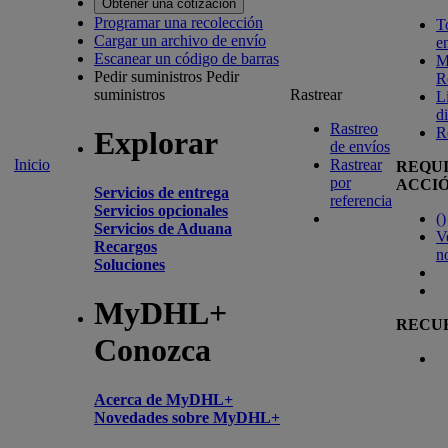
Obtener una cotización
Programar una recolección
T
Cargar un archivo de envío
e
Escanear un código de barras
M
Pedir suministros
Pedir
R
suministros
Rastrear
L
d
Rastreo
R
Explorar
de envíos
Inicio
Rastrear
REQU
por
ACCI
Servicios de entrega
referencia
Servicios opcionales
(
)
Servicios de Aduana
V
Recargos
n
Soluciones
MyDHL+
RECU
Conozca
Acerca de MyDHL+
Novedades sobre MyDHL+