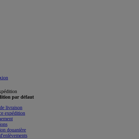
xion
xpédition
ition par défaut
de livraison
e expédition
nement
ions
ion douanière
d'enlèvements