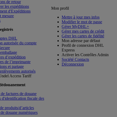
ons de retour
rer les expéditions
Mon profil
ment d'Expéditions
t mesure
Mettre à jour mes infos
s
Modifier le mot de passe
Gérer MyDHL+
egistrés
Gérer mes cartes de crédit
Gérer les cartes de fidélité
mptes DHL
Mon adresse par défaut
ion autorisée du compte
Profil de connexion DHL
Secure
Express
’emballage
Activer les Contrôles Admin
es d’expédition
Société Contacts
es de l’imprimante
Déconnexion
ions et partage
enlèvements autorisés
Undel
Access Tariff
 dédouanement
de factures de douane
d'identification fiscale des
de produits/d’articles
 de douane numériques