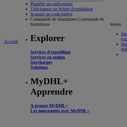
Planifier un enlèvement
Télécharger un fichier d'expédition
Scanner un code-barres
Commande de fournitures
Commande de
fournitures
Suivre
Sui
Explorer
exp
Accueil
Sui
réf
Services d'expédition
Services en option
Surcharges
Solutions
MyDHL+
Apprendre
A propos MyDHL+
Les nouveautés avec MyDHL+