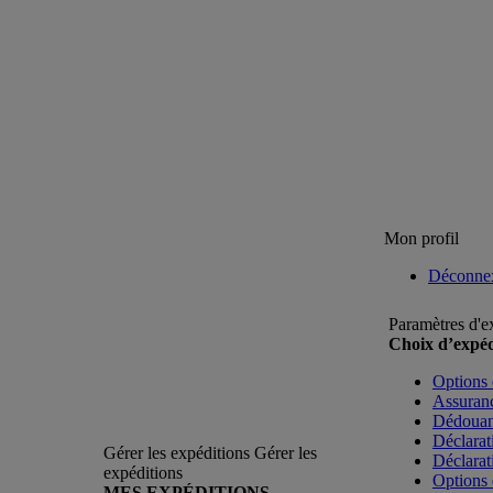
Mon profil
Déconne
Paramètres d'e
Choix d’expéd
Options 
Assuranc
Dédoua
Déclarat
Gérer les expéditions
Gérer les
Déclarat
expéditions
Options 
MES EXPÉDITIONS