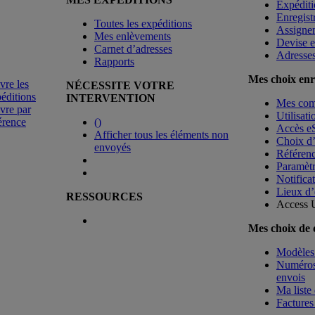
Expéditi
Enregist
Toutes les expéditions
Assigne
Mes enlèvements
Devise e
Carnet d’adresses
Adresse
Rapports
Mes choix enr
vre les
NÉCESSITE VOTRE
éditions
INTERVENTION
Mes co
vre par
Utilisat
érence
(
)
Accès e
Afficher tous les éléments non
Choix d
envoyés
Référenc
Paramètr
Notificat
Lieux d’
RESSOURCES
Access 
Mes choix de
Modèles 
Numéros 
envois
Ma liste 
Factures