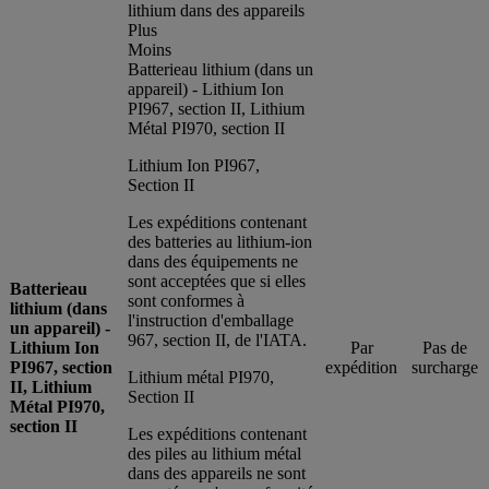
lithium dans des appareils
Plus
Moins
Batterieau lithium (dans un
appareil) - Lithium Ion
PI967, section II, Lithium
Métal PI970, section II
Lithium Ion PI967,
Section II
Les expéditions contenant
des batteries au lithium-ion
dans des équipements ne
sont acceptées que si elles
Batterieau
sont conformes à
lithium (dans
l'instruction d'emballage
un appareil) -
967, section II, de l'IATA.
Lithium Ion
Par
Pas de
PI967, section
expédition
surcharge
Lithium métal PI970,
II, Lithium
Section II
Métal PI970,
section II
Les expéditions contenant
des piles au lithium métal
dans des appareils ne sont