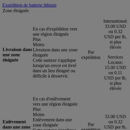
Expédition de batterie lithium
Zone éloignée
International:
33.00 USD
En cas d'expédition vers
ou 0.32
une région éloignée
USD per lb,
Plus
si plus
Moins
élévée
Livraison dans
Livraison dans une zone
Par
une zone
éloignée
Services
expédition
éloignée
Cette surtaxe s'applique
Locaux:
lorsqu'un envoi est livré
15.00 USD
dans un lieu éloigné ou
ou 0.11
difficile à desservir.
USD per lb,
si plus
élévée
En cas d'enlèvement
vers une région éloignée
Plus
Moins
33.00 USD
Enlèvement dans une
Enlèvement
ou 0.32
Par
zone éloignée
dans une zone
USD per lb,
expédition