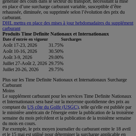
générale des coûts dans le secteur du transport, nécessitant la mise
en place d’une surcharge carburant variable, susceptible d’être
rehaussée, diminuée, ou supprimée selon l’évolution des prix du
carburant.
DHL mettra en place des mises à jour hebdomadaires du supplément
carburant
Produits Time Definite Nationaux et Internationaux
Date d'entrée en vigueur
Surcharges
Août 17-23, 2026
31.75%
Août 10-16, 2026
30.50%
Août 3-9, 2026
29.00%
Juillet 27-Août 2, 2026
29.75%
Juillet 20-26, 2026
29.75%
Plus sur les Time Definite Nationaux et Internationaux Surcharge
Carburant
Moins
Le supplément carburant pour les services Time Definite Nationaux
et Internationaux sera basé sur la moyenne quotidienne des prix au
comptant du
US côte du Golfe (USGC)
, telle qu'elle est publiée par
le ministère américain de l'énergie entre la publication de la troisième
semaine du mois précédent et la publication de la troisième semaine
du mois en cours.
Par exemple, le prix moyen journalier du carburant entre le 18 avril
et le 15 mai est utilisé pour déterminer la surcharge applicable en