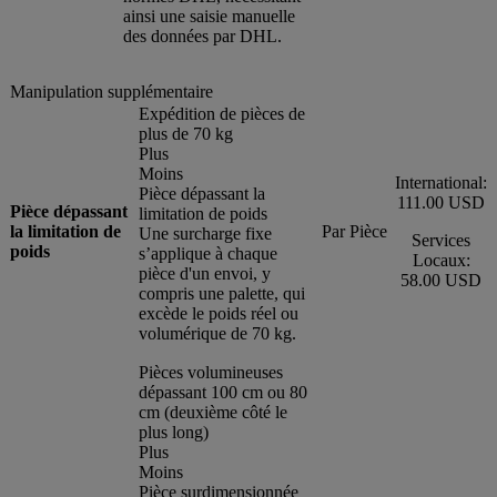
ainsi une saisie manuelle
des données par DHL.
Manipulation supplémentaire
Expédition de pièces de
plus de 70 kg
Plus
Moins
International:
Pièce dépassant la
111.00 USD
Pièce dépassant
limitation de poids
la limitation de
Par Pièce
Une surcharge fixe
Services
poids
s’applique à chaque
Locaux:
pièce d'un envoi, y
58.00 USD
compris une palette, qui
excède le poids réel ou
volumérique de 70 kg.
Pièces volumineuses
dépassant 100 cm ou 80
cm (deuxième côté le
plus long)
Plus
Moins
Pièce surdimensionnée