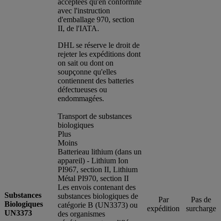
acceptées qu'en conformité
avec l'instruction
d'emballage 970, section
II, de l'IATA.
DHL se réserve le droit de
rejeter les expéditions dont
on sait ou dont on
soupçonne qu'elles
contiennent des batteries
défectueuses ou
endommagées.
Transport de substances
biologiques
Plus
Moins
Batterieau lithium (dans un
appareil) - Lithium Ion
PI967, section II, Lithium
Métal PI970, section II
Les envois contenant des
Substances
substances biologiques de
Par
Pas de
Biologiques
catégorie B (UN3373) ou
expédition
surcharge
UN3373
des organismes