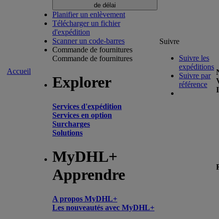
de délai
Planifier un enlèvement
Télécharger un fichier
d'expédition
Scanner un code-barres
Suivre
Commande de fournitures
Suivre les
Commande de fournitures
expéditions
Accueil
Suivre par
Explorer
référence
Services d'expédition
Services en option
Surcharges
Solutions
MyDHL+
Apprendre
A propos MyDHL+
Les nouveautés avec MyDHL+