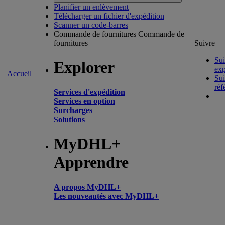
Planifier un enlèvement
Télécharger un fichier d'expédition
Scanner un code-barres
Commande de fournitures
Commande de
fournitures
Suivre
Sui
Explorer
exp
Accueil
Sui
réf
Services d'expédition
Services en option
Surcharges
Solutions
MyDHL+
Apprendre
A propos MyDHL+
Les nouveautés avec MyDHL+