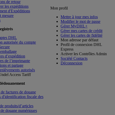
ons de retour
rer les expéditions
Mon profil
ment d'Expéditions
t mesure
Mettre à jour mes infos
s
Modifier le mot de passe
Gérer MyDHL+
egistrés
Gérer mes cartes de crédit
Gérer les cartes de fidélité
mptes DHL
Mon adresse par défaut
ion autorisée du compte
Profil de connexion DHL
Secure
Express
’emballage
Activer les Contrôles Admin
es d’expédition
Société Contacts
es de l’imprimante
Déconnexion
ions et partage
enlèvements autorisés
Undel
Access Tariff
 dédouanement
de factures de douane
d'identification fiscale des
de produits/d’articles
 de douane numériques