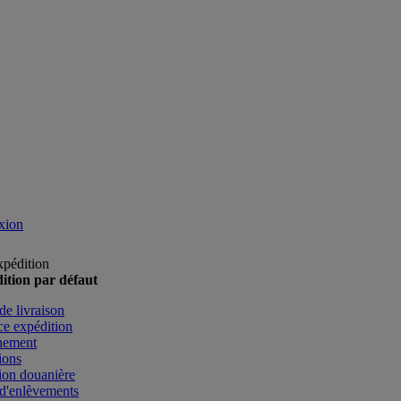
xion
xpédition
ition par défaut
de livraison
e expédition
nement
ions
ion douanière
d'enlèvements