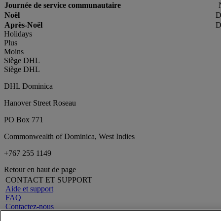
Journée de service communautaire
Noël
D
Après-Noël
D
Holidays
Plus
Moins
Siège DHL
Siège DHL
DHL Dominica
Hanover Street Roseau
PO Box 771
Commonwealth of Dominica, West Indies
+767 255 1149
Retour en haut de page
CONTACT ET SUPPORT
Aide et support
FAQ
Contactez-nous
Rechercher un site
A propos de DHL