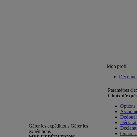
Mon profil
Déconne
Paramètres d'e
Choix d’expéd
Options 
Assuranc
Dédoua
Déclarat
Gérer les expéditions
Gérer les
Déclarat
expéditions
Options 
MES EXPÉDITIONS