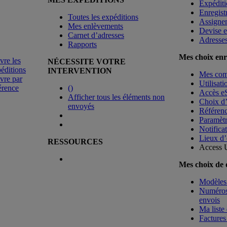
Expéditi
Enregist
Toutes les expéditions
Assigne
Mes enlèvements
Devise e
Carnet d’adresses
Adresse
Rapports
Mes choix enr
vre les
NÉCESSITE VOTRE
éditions
INTERVENTION
Mes co
vre par
Utilisat
érence
(
)
Accès e
Afficher tous les éléments non
Choix d
envoyés
Référenc
Paramètr
Notificat
Lieux d’
RESSOURCES
Access 
Mes choix de
Modèles 
Numéros 
envois
Ma liste 
Factures