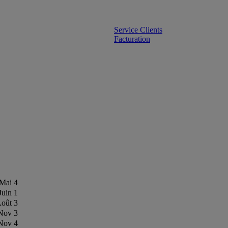
Service Clients
Facturation
Mai 4
Juin 1
oût 3
Nov 3
Nov 4