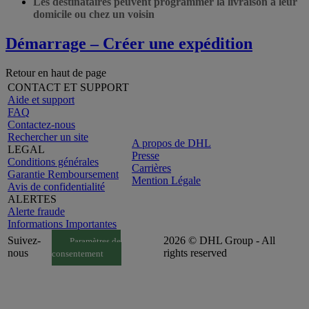
Les destinataires peuvent programmer la livraison à leur
domicile ou chez un voisin
Démarrage – Créer une expédition
Retour en haut de page
CONTACT ET SUPPORT
Aide et support
FAQ
Contactez-nous
Rechercher un site
A propos de DHL
LEGAL
Presse
Conditions générales
Carrières
Garantie Remboursement
Mention Légale
Avis de confidentialité
ALERTES
Alerte fraude
Informations Importantes
Suivez-
2026 © DHL Group - All
Paramètres de
nous
rights reserved
consentement