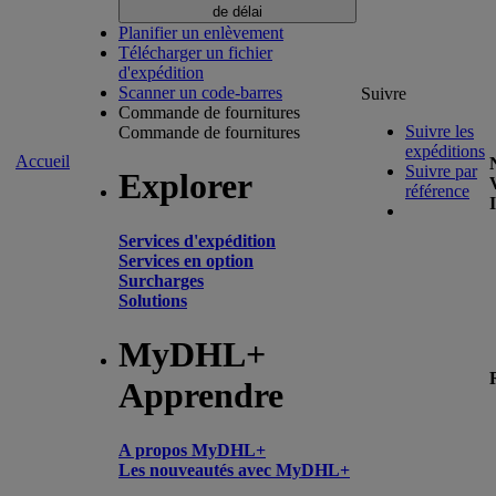
de délai
Planifier un enlèvement
Télécharger un fichier
d'expédition
Scanner un code-barres
Suivre
Commande de fournitures
Suivre les
Commande de fournitures
expéditions
Accueil
Suivre par
Explorer
référence
Services d'expédition
Services en option
Surcharges
Solutions
MyDHL+
Apprendre
A propos MyDHL+
Les nouveautés avec MyDHL+