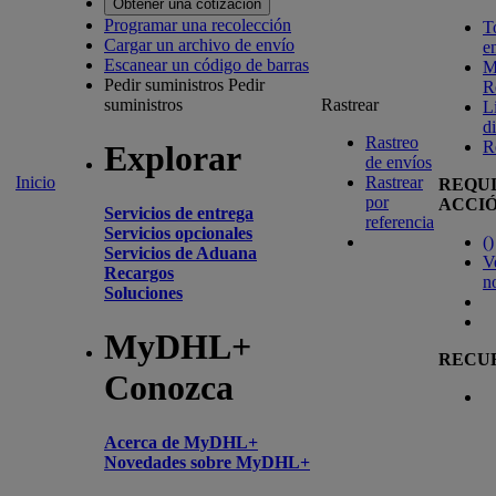
Obtener una cotización
Programar una recolección
T
Cargar un archivo de envío
e
Escanear un código de barras
M
Pedir suministros
Pedir
R
suministros
Rastrear
L
d
Rastreo
R
Explorar
de envíos
Inicio
Rastrear
REQU
por
ACCI
Servicios de entrega
referencia
Servicios opcionales
(
)
Servicios de Aduana
V
Recargos
n
Soluciones
MyDHL+
RECU
Conozca
Acerca de MyDHL+
Novedades sobre MyDHL+