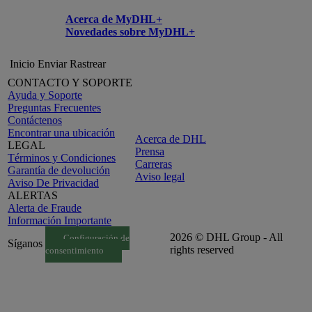
Acerca de MyDHL+
Novedades sobre MyDHL+
Inicio
Enviar
Rastrear
CONTACTO Y SOPORTE
Ayuda y Soporte
Preguntas Frecuentes
Contáctenos
Encontrar una ubicación
Acerca de DHL
LEGAL
Prensa
Términos y Condiciones
Carreras
Garantía de devolución
Aviso legal
Aviso De Privacidad
ALERTAS
Alerta de Fraude
Información Importante
2026 © DHL Group - All
Configuración de
Síganos
rights reserved
consentimiento