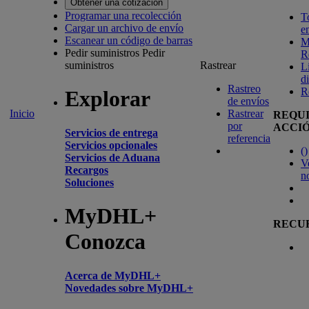
Obtener una cotización
Programar una recolección
T
Cargar un archivo de envío
e
Escanear un código de barras
M
Pedir suministros
Pedir
R
suministros
Rastrear
L
d
Rastreo
R
Explorar
de envíos
Inicio
Rastrear
REQU
por
ACCI
Servicios de entrega
referencia
Servicios opcionales
(
)
Servicios de Aduana
V
Recargos
n
Soluciones
MyDHL+
RECU
Conozca
Acerca de MyDHL+
Novedades sobre MyDHL+