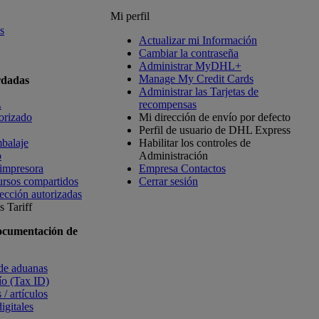
Mi perfil
s
Actualizar mi Información
Cambiar la contraseña
Administrar MyDHL+
Manage My Credit Cards
rdadas
Administrar las Tarjetas de
L
recompensas
orizado
Mi dirección de envío por defecto
Perfil de usuario de DHL Express
balaje
Habilitar los controles de
o
Administración
 impresora
Empresa Contactos
ursos compartidos
Cerrar sesión
ección autorizadas
 Tariff
ocumentación de
 de aduanas
vío (Tax ID)
 / artículos
igitales