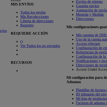
Envíos de retorno
MIS ENVÍOS
Guardar envíos
Asignación de envío
Todos los envíos
Moneda y Medida
Mis Recolecciones
Direcciones
Libreta de direcciones
Reportes
Mis configuraciones gua
nvíos
REQUIERE ACCIÓN
Mis cuentas de DH
Uso de la cuenta aut
(
)
Acceso eSecure
Ver Todos los no enviados
Configuración de em
Referencias de enví
Configuración de la
Notificaciones y rec
RECURSOS
Direcciones de recol
Access Undel
Access
Mi configuración para d
Aduanas
Plantillas de factura
ID tributario del en
Mi lista de productos
Facturas de aduana d