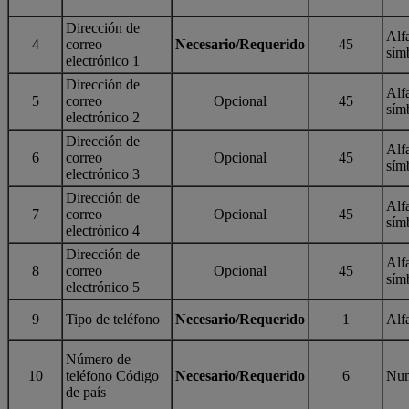
Dirección de
Alf
4
correo
Necesario/Requerido
45
sím
electrónico 1
Dirección de
Alf
5
correo
Opcional
45
sím
electrónico 2
Dirección de
Alf
6
correo
Opcional
45
sím
electrónico 3
Dirección de
Alf
7
correo
Opcional
45
sím
electrónico 4
Dirección de
Alf
8
correo
Opcional
45
sím
electrónico 5
9
Tipo de teléfono
Necesario/Requerido
1
Alf
Número de
10
teléfono Código
Necesario/Requerido
6
Num
de país