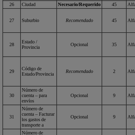
26
Ciudad
Necesario/Requerido
45
Alf
27
Suburbio
Recomendado
45
Alf
Estado /
28
Opcional
35
Alf
Provincia
Código de
29
Recomendado
2
Alf
Estado/Provincia
Número de
30
cuenta – para
Opcional
9
Alf
envíos
Número de
cuenta – Facturar
31
Opcional
9
Alf
los gastos de
transporte a
Número de