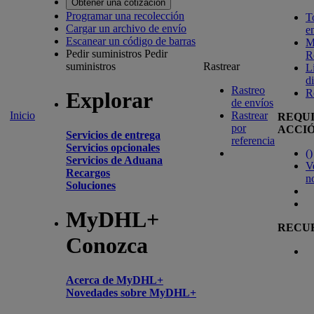
Obtener una cotización
Programar una recolección
T
Cargar un archivo de envío
e
Escanear un código de barras
M
Pedir suministros
Pedir
R
suministros
Rastrear
L
d
Rastreo
R
Explorar
de envíos
Inicio
Rastrear
REQU
por
ACCI
Servicios de entrega
referencia
Servicios opcionales
(
)
Servicios de Aduana
V
Recargos
n
Soluciones
MyDHL+
RECU
Conozca
Acerca de MyDHL+
Novedades sobre MyDHL+