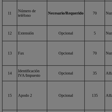
Número de
11
Necesario/Requerido
70
Num
teléfono
12
Extensión
Opcional
5
Num
13
Fax
Opcional
70
Num
Identificación
14
Opcional
35
Alf
IVA/Impuesto
15
Apodo 2
Opcional
135
Alf