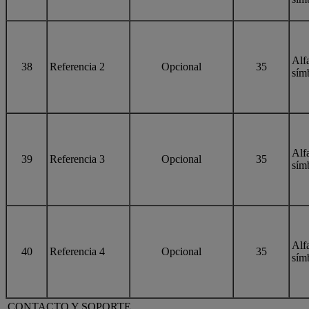
Alf
38
Referencia 2
Opcional
35
sím
Alf
39
Referencia 3
Opcional
35
sím
Alf
40
Referencia 4
Opcional
35
sím
CONTACTO Y SOPORTE