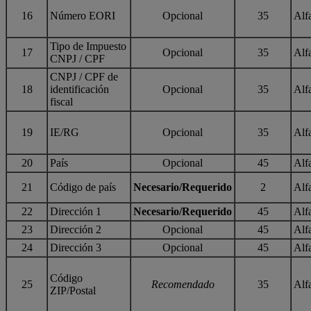
16
Número EORI
Opcional
35
Alf
Tipo de Impuesto
17
Opcional
35
Alf
CNPJ / CPF
CNPJ / CPF de
18
identificación
Opcional
35
Alf
fiscal
19
IE/RG
Opcional
35
Alf
20
País
Opcional
45
Alf
21
Código de país
Necesario/Requerido
2
Alf
22
Dirección 1
Necesario/Requerido
45
Alf
23
Dirección 2
Opcional
45
Alf
24
Dirección 3
Opcional
45
Alf
Código
25
Recomendado
35
Alf
ZIP/Postal