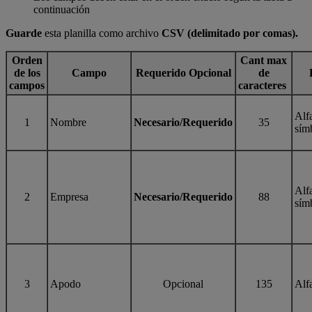
continuación
Guarde
esta planilla como archivo
CSV (delimitado por comas).
Orden
Cant max
de los
Campo
Requerido Opcional
de
campos
caracteres
Alf
1
Nombre
Necesario/Requerido
35
sím
Alf
2
Empresa
Necesario/Requerido
88
sím
3
Apodo
Opcional
135
Alf