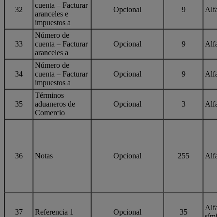
cuenta – Facturar
32
Opcional
9
Alf
aranceles e
impuestos a
Número de
33
cuenta – Facturar
Opcional
9
Alf
aranceles a
Número de
34
cuenta – Facturar
Opcional
9
Alf
impuestos a
Términos
35
aduaneros de
Opcional
3
Alf
Comercio
36
Notas
Opcional
255
Alf
Alf
37
Referencia 1
Opcional
35
sím