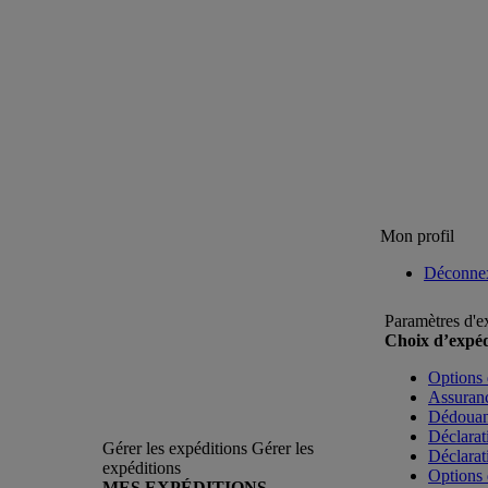
Mon profil
Déconne
Paramètres d'e
Choix d’expéd
Options 
Assuranc
Dédoua
Déclarat
Gérer les expéditions
Gérer les
Déclarat
expéditions
Options 
MES EXPÉDITIONS