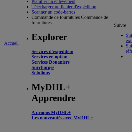
Planifier un enlèvement
Télécharger un fichier d'expédition
Scanner un code-barres
Commande de fournitures
Commande de
fournitures
Suivre
Explorer
Sui
exp
Accueil
Sui
réf
Services d'expédition
Services en option
Services Douaniers
Surcharges
Solutions
MyDHL+
Apprendre
A propos MyDHL+
Les nouveautés avec MyDHL+