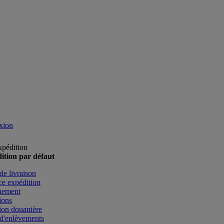
xion
xpédition
ition par défaut
de livraison
e expédition
nement
ions
ion douanière
d'enlèvements