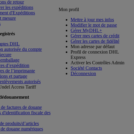
ons de retour
rer les expéditions
Mon profil
ment d'Expéditions
t mesure
Mettre à jour mes infos
s
Modifier le mot de passe
Gérer MyDHL+
egistrés
Gérer mes cartes de crédit
Gérer les cartes de fidélité
mptes DHL
Mon adresse par défaut
ion autorisée du compte
Profil de connexion DHL
Secure
Express
’emballage
Activer les Contrôles Admin
es d’expédition
Société Contacts
es de l’imprimante
Déconnexion
ions et partage
enlèvements autorisés
Undel
Access Tariff
 dédouanement
de factures de douane
d'identification fiscale des
de produits/d’articles
 de douane numériques