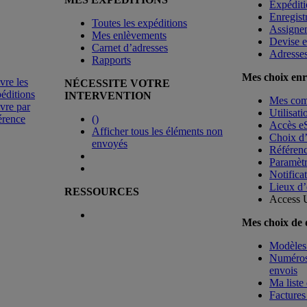
Expéditi
Enregist
Toutes les expéditions
Assigne
Mes enlèvements
Devise e
Carnet d’adresses
Adresse
Rapports
Mes choix enr
vre les
NÉCESSITE VOTRE
éditions
INTERVENTION
Mes co
vre par
Utilisat
érence
(
)
Accès e
Afficher tous les éléments non
Choix d
envoyés
Référenc
Paramètr
Notificat
Lieux d’
RESSOURCES
Access 
Mes choix de
Modèles 
Numéros 
envois
Ma liste 
Factures