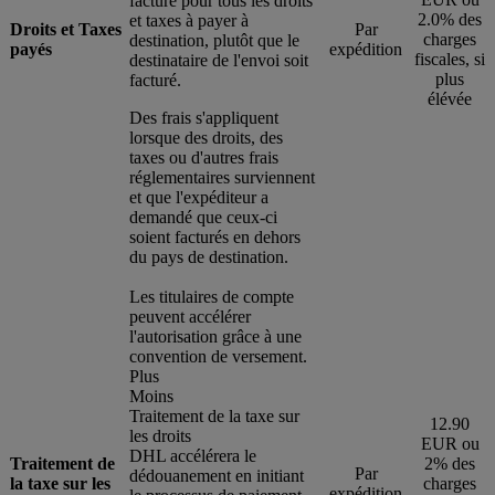
facturé pour tous les droits
2.0% des
et taxes à payer à
Droits et Taxes
Par
charges
destination, plutôt que le
payés
expédition
fiscales, si
destinataire de l'envoi soit
plus
facturé.
élévée
Des frais s'appliquent
lorsque des droits, des
taxes ou d'autres frais
réglementaires surviennent
et que l'expéditeur a
demandé que ceux-ci
soient facturés en dehors
du pays de destination.
Les titulaires de compte
peuvent accélérer
l'autorisation grâce à une
convention de versement.
Plus
Moins
Traitement de la taxe sur
12.90
les droits
EUR ou
DHL accélérera le
Traitement de
2% des
Par
dédouanement en initiant
la taxe sur les
charges
expédition