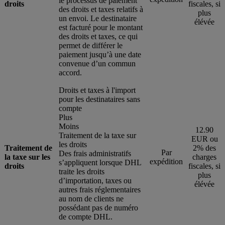
le processus de paiement
droits
fiscales, si
des droits et taxes relatifs à
plus
un envoi. Le destinataire
élévée
est facturé pour le montant
des droits et taxes, ce qui
permet de différer le
paiement jusqu’à une date
convenue d’un commun
accord.
Droits et taxes à l'import
pour les destinataires sans
compte
Plus
Moins
12.90
Traitement de la taxe sur
EUR ou
les droits
Traitement de
2% des
Par
Des frais administratifs
la taxe sur les
charges
expédition
s’appliquent lorsque DHL
droits
fiscales, si
traite les droits
plus
d’importation, taxes ou
élévée
autres frais réglementaires
au nom de clients ne
possédant pas de numéro
de compte DHL.