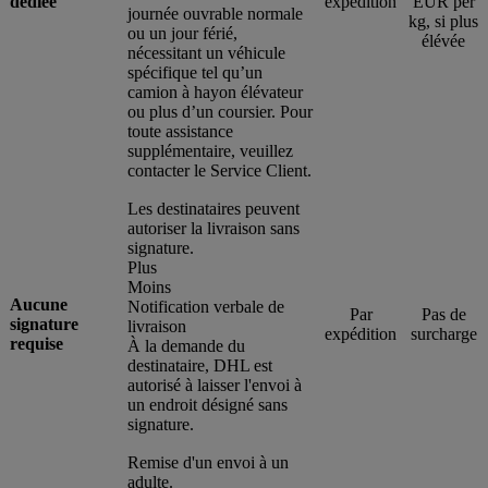
dédiée
expédition
EUR per
journée ouvrable normale
kg, si plus
ou un jour férié,
élévée
nécessitant un véhicule
spécifique tel qu’un
camion à hayon élévateur
ou plus d’un coursier. Pour
toute assistance
supplémentaire, veuillez
contacter le Service Client.
Les destinataires peuvent
autoriser la livraison sans
signature.
Plus
Moins
Aucune
Notification verbale de
Par
Pas de
signature
livraison
expédition
surcharge
requise
À la demande du
destinataire, DHL est
autorisé à laisser l'envoi à
un endroit désigné sans
signature.
Remise d'un envoi à un
adulte.