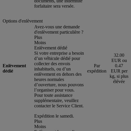
documents, une indemnité
forfaitaire sera versée.
Options d'enlèvement
Avez-vous une demande
d'enlèvement particulière ?
Plus
Moins
Enlèvement dédié
Si votre entreprise a besoin
32.00
d’un véhicule dédié pour
EUR ou
collecter des envois
Enlèvement
Par
0.47
inhabituels, ou d’un
dédié
expédition
EUR per
enlèvement en dehors des
kg, si plus
heures normales
élévée
d’ouverture, nous pouvons
l’organiser pour vous.
Pour toute assistance
supplémentaire, veuillez
contacter le Service Client.
Expédition le samedi.
Plus
Moins