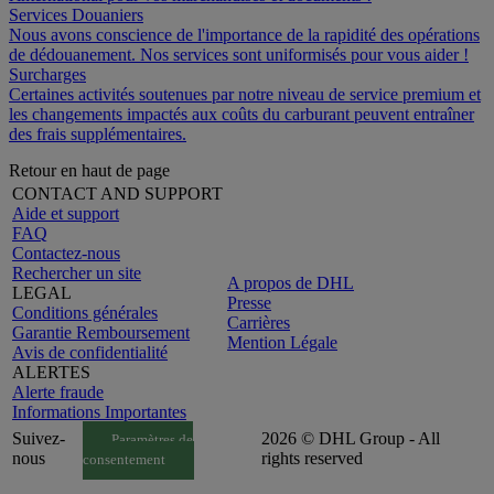
Services Douaniers
Nous avons conscience de l'importance de la rapidité des opérations
de dédouanement. Nos services sont uniformisés pour vous aider !
Surcharges
Certaines activités soutenues par notre niveau de service premium et
les changements impactés aux coûts du carburant peuvent entraîner
des frais supplémentaires.
Retour en haut de page
CONTACT AND SUPPORT
Aide et support
FAQ
Contactez-nous
Rechercher un site
A propos de DHL
LEGAL
Presse
Conditions générales
Carrières
Garantie Remboursement
Mention Légale
Avis de confidentialité
ALERTES
Alerte fraude
Informations Importantes
Suivez-
2026 © DHL Group - All
Paramètres de
nous
rights reserved
consentement