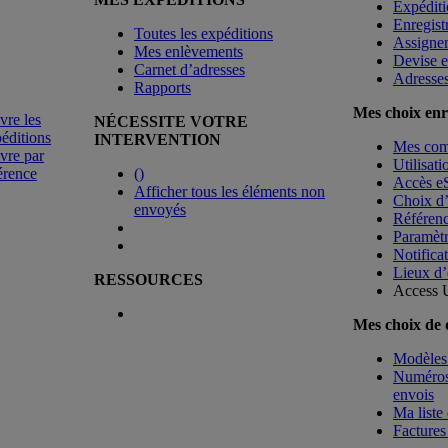
Expéditi
Enregist
Toutes les expéditions
Assigne
Mes enlèvements
Devise e
Carnet d’adresses
Adresse
Rapports
Mes choix enr
vre les
NÉCESSITE VOTRE
éditions
INTERVENTION
Mes co
vre par
Utilisat
érence
(
)
Accès e
Afficher tous les éléments non
Choix d
envoyés
Référenc
Paramètr
Notificat
Lieux d’
RESSOURCES
Access 
Mes choix de
Modèles 
Numéros 
envois
Ma liste 
Factures