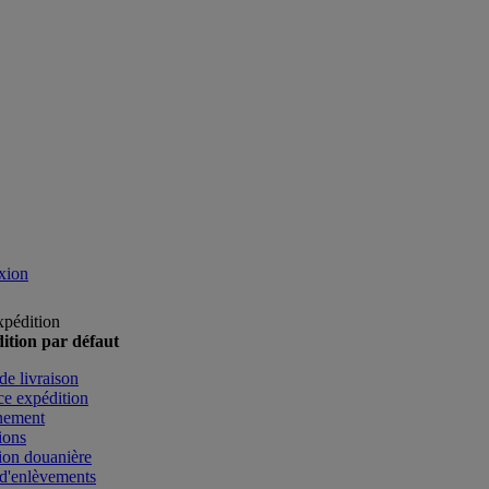
xion
xpédition
ition par défaut
de livraison
e expédition
nement
ions
ion douanière
d'enlèvements