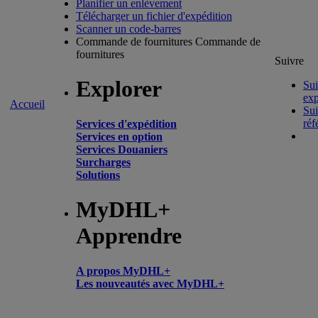
Planifier un enlèvement
Télécharger un fichier d'expédition
Scanner un code-barres
Commande de fournitures
Commande de
fournitures
Suivre
Explorer
Sui
exp
Accueil
Sui
réf
Services d'expédition
Services en option
Services Douaniers
Surcharges
Solutions
MyDHL+
Apprendre
A propos MyDHL+
Les nouveautés avec MyDHL+