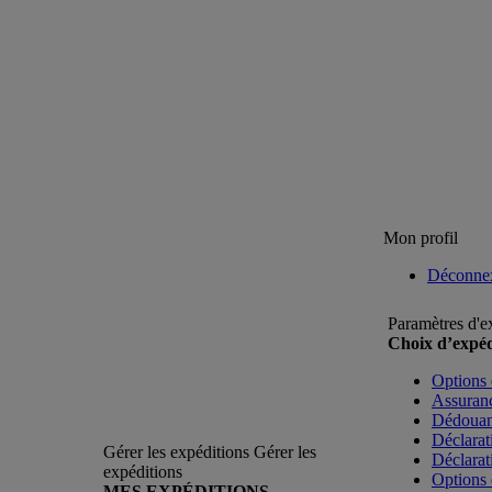
Mon profil
Déconne
Paramètres d'e
Choix d’expéd
Options 
Assuranc
Dédoua
Déclarat
Gérer les expéditions
Gérer les
Déclarat
expéditions
Options 
MES EXPÉDITIONS