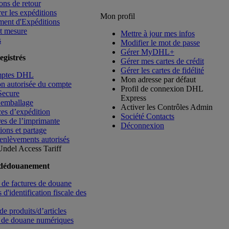
ons de retour
rer les expéditions
Mon profil
ment d'Expéditions
t mesure
Mettre à jour mes infos
s
Modifier le mot de passe
Gérer MyDHL+
egistrés
Gérer mes cartes de crédit
Gérer les cartes de fidélité
mptes DHL
Mon adresse par défaut
ion autorisée du compte
Profil de connexion DHL
Secure
Express
’emballage
Activer les Contrôles Admin
es d’expédition
Société Contacts
es de l’imprimante
Déconnexion
ions et partage
enlèvements autorisés
Undel
Access Tariff
 dédouanement
de factures de douane
d'identification fiscale des
de produits/d’articles
 de douane numériques