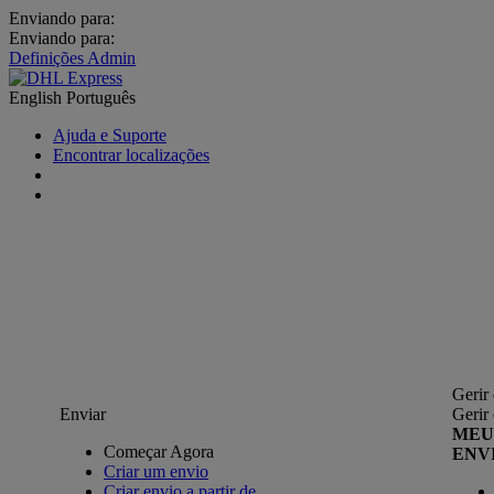
Enviando para:
Enviando para:
Definições Admin
English
Português
Ajuda e Suporte
Encontrar localizações
Gerir
Enviar
Gerir
MEU
Começar Agora
ENV
Criar um envio
Criar envio a partir de