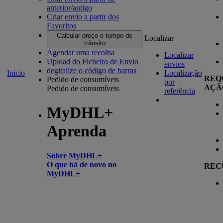
anterior/antigo
Criar envio a partir dos
Favoritos
Calcular preço e tempo de
Localizar
trânsito
Agendar uma recolha
Localizar
Upload do Ficheiro de Envio
envios
degitalize o código de barras
Inicio
Localização
REQ
Pedido de consumíveis
por
AÇÃ
Pedido de consumíveis
referência
MyDHL+
Aprenda
Sobre MyDHL+
O que há de novo no
REC
MyDHL+