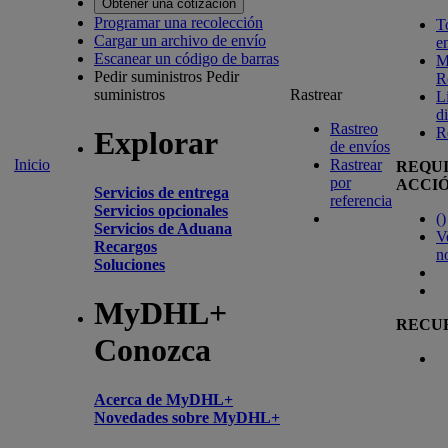
Obtener una cotización
Programar una recolección
T
Cargar un archivo de envío
e
Escanear un código de barras
M
Pedir suministros
Pedir
R
suministros
Rastrear
L
d
Rastreo
R
Explorar
de envíos
Inicio
Rastrear
REQU
por
ACCI
Servicios de entrega
referencia
Servicios opcionales
(
)
Servicios de Aduana
V
Recargos
n
Soluciones
MyDHL+
RECU
Conozca
Acerca de MyDHL+
Novedades sobre MyDHL+