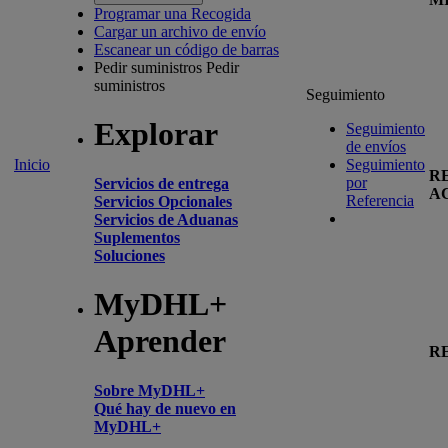
Programar una Recogida
Cargar un archivo de envío
Escanear un código de barras
Pedir suministros
Pedir
suministros
Seguimiento
Explorar
Seguimiento
de envíos
Inicio
Seguimiento
R
por
Servicios de entrega
A
Referencia
Servicios Opcionales
Servicios de Aduanas
Suplementos
Soluciones
MyDHL+
Aprender
R
Sobre MyDHL+
Qué hay de nuevo en
MyDHL+