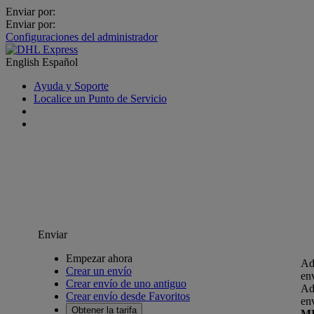
Enviar por:
Enviar por:
Configuraciones del administrador
English
Español
Ayuda y Soporte
Localice un Punto de Servicio
Enviar
Empezar ahora
Ad
Crear un envío
en
Crear envío de uno antiguo
Ad
Crear envío desde Favoritos
en
Obtener la tarifa
M