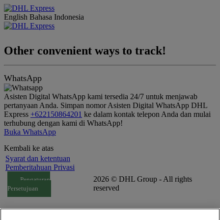
English
Bahasa Indonesia
Other convenient ways to track!
WhatsApp
Asisten Digital WhatsApp kami tersedia 24/7 untuk menjawab
pertanyaan Anda. Simpan nomor Asisten Digital WhatsApp DHL
Express
+622150864201
ke dalam kontak telepon Anda dan mulai
terhubung dengan kami di WhatsApp!
Buka WhatsApp
Kembali ke atas
Syarat dan ketentuan
Pemberitahuan Privasi
2026 © DHL Group - All rights
Pengaturan
reserved
Persetujuan