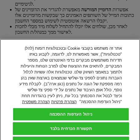
לגיטימיים.
אפשרות
הדומיין המורשה
מאפשרת להגדיר את הדומיינים של
כתובות המייל של השותפים האמינים כך שבקשות מדומיינים אלו
יקבלו הרשאה אוטומטית לשימוש במספר החשבון.
לאחר מכן, שולחים אלו יוכלו להתחיל לשלוח מיד מבלי לחכות
לאישור ממך כמנהל/ת החשבון.
דחיות אוטומטיות
אתר זה משתמש בקובצי Cookie ובטכנולוגיות דומות (להלן
אידיאלי לצמצום בקשות שימוש בחשבון משולחים לא מהימנים.
"טכנולוגיות"), אשר מאפשרות לנו, לדוגמה, לקבוע באיזו
שלנו מאפשרת לך להגדיר דומיינים דרך
My Domain
אפשרות
תדירות משתמשים מבקרים בדפי האינטרנט שלנו, מספר
דואר אלקטרוני באישורך, כך שכל בקשות הדומיין האחרות יידחו
המבקרים, להתאים את ההצעות שלנו למרב הנוחות והיעילות
אוטומטית.
ולתמוך במאמצי השיווק שלנו. טכנולוגיות אלה עשויות לכלול
העברות נתונים לספקי צד-שלישי שנמצאים בארצות שאין בהן
יש
כדי להנות מאפשרויות הגנת החשבון של DHL eSecure Import!
רמה מספקת של הגנה על נתונים (כגון ארה"ב). לקבלת מידע
.
לפנות לתמיכה של DHL
נוסף, כולל אופן העיבוד של נתונים על ידי ספקי צד-שלישי
ליצירת קשר
וכיצד לבטל את הסכמתך בכל עת, ניתן לעיין בהגדרות תחת
לקריאה נוספת על אמצעי הגנת חשבונות
"ניהול העדפות ההסכמה"
הצהרת פרטיות
הצהרה משפטית
שאלות נפוצות – הגנה על חשבון הלקוח/ה
מידע על שימוש ב-DHL Express eSecure
ניהול העדפות ההסכמה
חזרה למעלה
תנאי השימוש
תקשורת הכרחית בלבד
מדיניות הפרטיות
ניהול העדפות