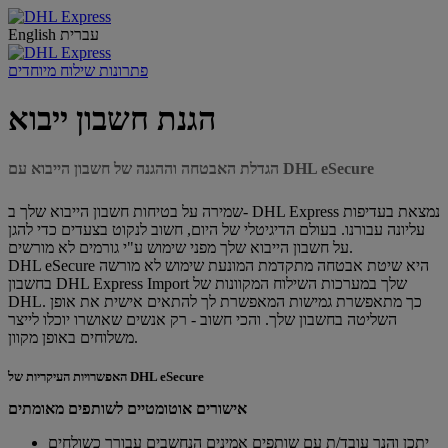
עברית
English
פתרונות שילוח מיוחדים
הגנת חשבון ייבוא
הגדלת האבטחה וההגנה של חשבון הייבוא עם DHL eSecure
שמירה על בטיחות חשבון הייבוא שלך ב- DHL Express נמצאת בעדיפות
עליונה עבורנו. בעולם הדיגיטלי של היום, חשוב לנקוט בצעדים כדי להגן
על חשבון הייבוא ​​שלך מפני שימוש ע"י גורמים לא מורשים.
DHL eSecure היא שיטת אבטחה מתקדמת המונעת שימוש לא מורשה
בחשבון DHL Express Import שלך במערכות השילוח המקוונות של
DHL. כך מתאפשרת גמישות המאפשרת לך להתאים אישית את אופן
השליטה בחשבון שלך. והכי חשוב - רק אנשים שאושרו יוכלו לייצר
משלוחים באופן מקוון.
האפשרויות העיקריות של DHL eSecure
אישורים אוטומטיים לשותפים מאומתים
יתכן והנך עובד/ת עם שותפים אמינים הנחשבים עבורך כשולחים