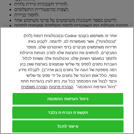
להוריד חשבוניות וניירת נלווית.
לצפות בהיסטוריית התשלומים.
לחסוך בניירת.
לרשום מספר חשבונות משתמשים על פרטי משתמש אחד.
תכונות מועילות כמו האפשרות לבחור משלוחים ספציפים לבחינה
נוספת.
אתר זה משתמש בקובצי Cookie ובטכנולוגיות דומות (להלן
ניתן ליצור קשר עם צוות בירורי החשבוניות של DHL כדי לפתוח
בירורים על חשבוניות.
"טכנולוגיות"), אשר מאפשרות לנו, לדוגמה, לקבוע באיזו
תדירות משתמשים מבקרים בדפי האינטרנט שלנו, מספר
הצג/שלם חשבון
המבקרים, להתאים את ההצעות שלנו למרב הנוחות והיעילות
לתשלום מקוון של חשבון DHL שלך
ולתמוך במאמצי השיווק שלנו. טכנולוגיות אלה עשויות לכלול
האם יש לך מספר חשבון DHL Express? הירשמו כדי לשלם את
העברות נתונים לספקי צד-שלישי שנמצאים בארצות שאין בהן
החשבונות שלכם באופן מקוון
רמה מספקת של הגנה על נתונים (כגון ארה"ב). לקבלת מידע
יצירת פרטי משתמש
נוסף, כולל אופן העיבוד של נתונים על ידי ספקי צד-שלישי
וכיצד לבטל את הסכמתך בכל עת, ניתן לעיין בהגדרות תחת
מידע נוסף על שירות ה-MyBill
"ניהול העדפות ההסכמה"
הצהרת פרטיות
הצהרה משפטית
שאלות נפוצות - תשלומים וחיובים
חזרה למעלה
ניהול העדפות ההסכמה
תנאי השימוש
מדיניות הפרטיות
תקשורת הכרחית בלבד
ניהול העדפות
2026 © DHL Group - All rights reserved
ההסכמה
אישור להכל