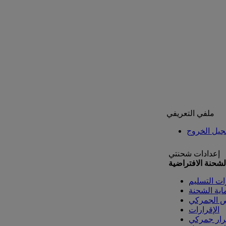
ملفي التعريفي
يل الخروج
إعدادات شحنتي
لشحنة الافتراضية
ات التسليم
اية الشحنة
ص الجمركي
الإقرارات
رار جمركي