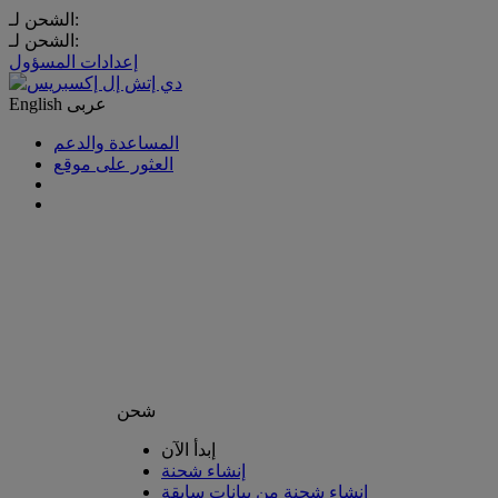
الشحن لـ:
الشحن لـ:
إعدادات المسؤول
عربى
English
المساعدة والدعم
العثور على موقع
شحن
إبدأ الآن
إنشاء شحنة
إنشاء شحنة من بيانات سابقة