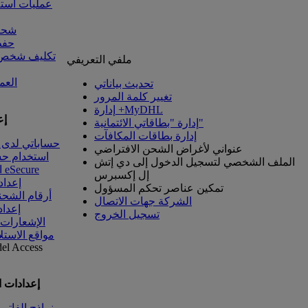
عمليات است
شحنا
حفظ
تكليف شخص آ
ملفي التعريفي
العم
تحديث بياناتي
تغيير كلمة المرور
إدارة +MyDHL
إع
إدارة "بطاقاتي الائتمانية"
إدارة بطاقات المكافآت
حساباتي لدى 
عنواني لأغراض الشحن الافتراضي
استخدام ح
الملف الشخصي لتسجيل الدخول إلى دي إتش
الوصول إلى eSecure
إل إكسبرس
إعداد
تمكين عناصر تحكم المسؤول
أرقام الشحن
الشركة جهات الاتصال
إعداد
تسجيل الخروج
الإشعارات
مواقع الاستل
del
Access
إعدادات 
نماذج الفاتو