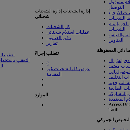
لام مسؤول
التوصيل
إدارة الشحنات
إدارة الشحنات
ت الإرجاع
شحناتي
 الشحنات
خر بإتمام
كل الشحنات
الشحنات
عمليات استلام شحناتي
لة والقياس
دفتر العناوين
العناوين
تقارير
داداتي المحفوظة
تتطلب إجراءً
تعقب ال
التعقب باستخدام
دي إتش إل
(
)
ال
ساب معتمد
عرض كل الشحنات غير
المقدمة
ات التغليف
ة المرجعية
ات الطابعة
 والمشاركة
الموارد
ام المعتمدة
Access Un
Tariff
التخليص الجمركي
رة الجمركية