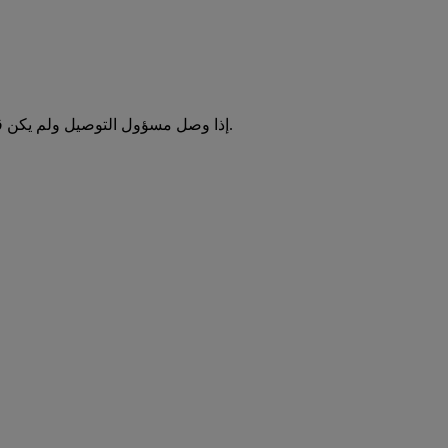
إذا وصل مسؤول التوصيل ولم يكن قادرا على استلام الطرد، وهو أمر لا يحدث إلا نادرا، فقد يكون ذلك بسبب احتواء الطرد على مادة محظورة أو لأن الوثائق اللازمة ليست جاهزة.