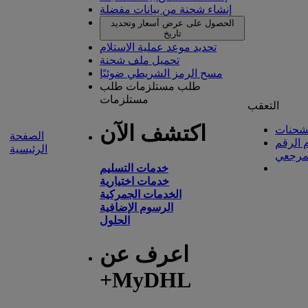
إنشاء شحنة من بيانات مفضلة
الحصول على عرض أسعار وتحديد
تاريخ
تحديد موعد عملية الاستلام
تحميل ملف شحنة
مسح الرمز الشريطي ضوئيًا
طلب مستلزمات
طلب
مستلزمات
التعقب
اكتشف الآن
شحنات
الصفحة
 الرقم
الرئيسية
مرجعي
خدمات التسليم
خدمات اختيارية
الخدمات الجمركية
الرسوم الإضافية
الحلول
اعرف عن
+MyDHL