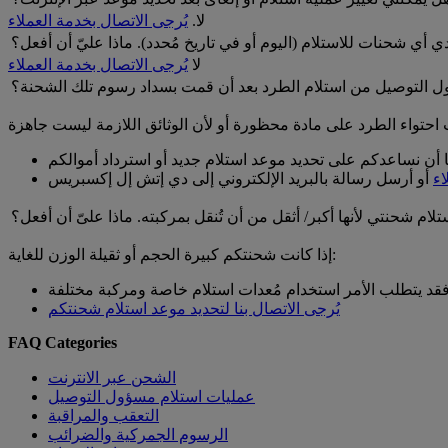
لا.
يُرجى الاتصال بخدمة العملاء
أي شحنات للاستلام (اليوم أو في تاريخ مُحدد). ماذا عليّ أن أفعل؟
لا
يُرجى الاتصال بخدمة العملاء
ؤول التوصيل من استلام الطرد بعد أن قمت بسداد رسوم تلك الشحنة؟
اء
أو أرسل رسالة بالبريد الإلكتروني إلى دي إتش إل إكسبريس
م شحنتي لأنها أكبر/ أثقل من أن تُنقل بمركبته. ماذا علىّ أن أفعل؟
إذا كانت شحنتكم كبيرة الحجم أو ثقيلة الوزن للغاية:
قد يتطلب الأمر استخدام مُعدات استلام خاصة ومركبة مختلفة
يُرجى الاتصال بنا لتحديد موعد استلام شحنتكم
FAQ Categories
الشحن عبر الانترنت
عمليات استلام مسؤول التوصيل
التعقب والمراقبة
الرسوم الجمركية والضرائب