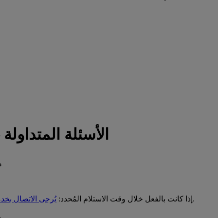
الأسئلة المتداول
ه
.
لا يمكنك تغيير طلبية الاستلام أو إلغاؤها في +MyDHL إذا كانت بالفعل خلال وقت الاستلام المُحدد:
يُرجى الاتصال بخدم
ه