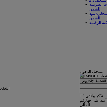
ت الضريبية
للشحن
تجاتي/ بنود
الشحن
كية الرقمية
تسجيل الدخول
التنشيط الإلكتروني
التعقب
تذّكر بياناتي
آمنة على جهازكم
الحالي.