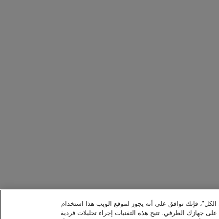
ل الكل"، فإنك توافق على أنه يجوز لموقع الويب هذا استخدام
ا على جهازك الطرفي. تتيح هذه التقنيات إجراء تحليلات فردية