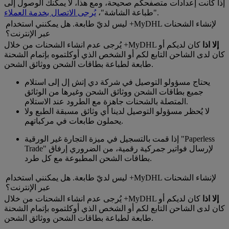
إذا كانت إعدادات متصفحكم صحيحة، ومع هذا، لا يمكنك الوصول إلى
.
"طباعة الشاشة"،
يُرجى الاتصال بخدمة العملاء
ليس لديّ طابعة. هل يمكنني استخدام +MyDHL لإنشاء الشحنات
عبر الإنترنت؟
إلا اذا
كان لديكم أو
يُرجى عدم انشاء الشحنات من خلال +MyDHL
كان لدى الشاحن التابع لكم أو الشخص الذي أوكلتموه بإتمام الشحنة
طابعة لطباعة بطاقات الشحن ووثائق الشحن.
يحتاج مسؤولو التوصيل في شركة دي إتش إل إلى استلام
جميع بطاقات الشحن ووثائق الشحن وغيرها من الوثائق
المتصلة بالشحنات جاهزة مع الطرود عند الاستلام.
لا يُحظر مسؤولو التوصيل لدينا أي وثائق مسبقة الطبع ولا
يحملون طابعات في مركباتهم.
إذا قمت بالتسجيل في ميزة التجارة غير الورقية "Paperless
Trade" لإرسال فواتير جمركية رقمية، من الضروري إرفاق
بطاقات الشحن المطبوعة مع كل طرد.
ليس لديّ طابعة. هل يمكنني استخدام +MyDHL لإنشاء الشحنات
عبر الإنترنت؟
إلا اذا
كان لديكم أو
يُرجى عدم انشاء الشحنات من خلال +MyDHL
كان لدى الشاحن التابع لكم أو الشخص الذي أوكلتموه بإتمام الشحنة
طابعة لطباعة بطاقات الشحن ووثائق الشحن.