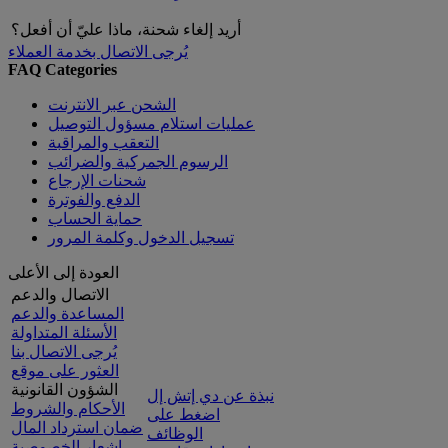
أريد إلغاء شحنة، ماذا عليّ أن أفعل؟
يُرجى الاتصال بخدمة العملاء
FAQ Categories
الشحن عبر الانترنت
عمليات استلام مسؤول التوصيل
التعقب والمراقبة
الرسوم الجمركية والضرائب
شحنات الإرجاع
الدفع والفوترة
حماية الحساب
تسجيل الدخول وكلمة المرور
العودة إلى الأعلى
الاتصال والدعم
المساعدة والدعم
الأسئلة المتداولة
يُرجى الاتصال بنا
العثور على موقع
الشؤون القانونية
نبذة عن دي إتش إل
الأحكام والشروط
اضغط على
ضمان استرداد المال
الوظائف
إشعار الخصوصية