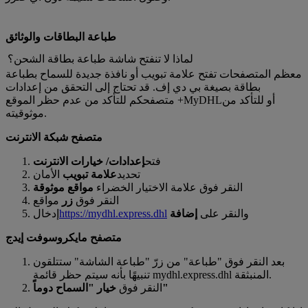
طباعة البطاقات والوثائق
لماذا لا تنفتح شاشة طباعة بطاقة الشحن؟
معظم المتصفحات تفتح علامة تبويب أو نافذة جديدة للسماح بطباعة
بطاقة بصيغة بي دي إف. قد تحتاج إلى التحقق من إعدادات
متصفحكم للتأكد من عدم حظر الموقع +MyDHLأو للتأكد من
موثوقيته.
متصفح شبكة الانترنت
فتح
إعدادات/ خيارات الانترنت
تحديد
علامة تبويب
الأمان
النقر فوق علامة الاختيار الخضراء
مواقع موثوقة
النقر فوق
زر
مواقع
والنقر على
إضافة
https://mydhl.express.dhl
إدخال
متصفح مايكروسوفت إيدج
بعد النقر فوق "طباعة" من زرّ "طباعة الشاشة" ستتلقون
تنبيهًا بأنه سيتم حظر قائمة mydhl.express.dhl المنبثقة.
خيار "السماح دوماً"
النقر فوق