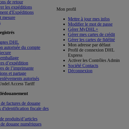
ons de retour
rer les expéditions
Mon profil
ment d'Expéditions
t mesure
Mettre à jour mes infos
s
Modifier le mot de passe
Gérer MyDHL+
egistrés
Gérer mes cartes de crédit
Gérer les cartes de fidélité
mptes DHL
Mon adresse par défaut
ion autorisée du compte
Profil de connexion DHL
Secure
Express
’emballage
Activer les Contrôles Admin
es d’expédition
Société Contacts
es de l’imprimante
Déconnexion
ions et partage
enlèvements autorisés
Undel
Access Tariff
 dédouanement
de factures de douane
d'identification fiscale des
de produits/d’articles
 de douane numériques