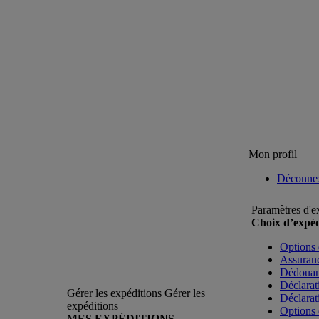
Mon profil
Déconne
Paramètres d'e
Choix d’expéd
Options 
Assuranc
Dédoua
Déclarat
Gérer les expéditions
Gérer les
Déclarat
expéditions
Options 
MES EXPÉDITIONS