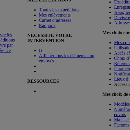
Expéditi
Enregist
Toutes les expéditions
Assigne
Mes enlèvements
Devise e
Carnet d’adresses
Adresse
Rapports
Mes choix enr
vre les
NÉCESSITE VOTRE
éditions
INTERVENTION
Mes co
vre par
Utilisat
érence
(
)
Accès e
Afficher tous les éléments non
Choix d
envoyés
Référenc
Paramètr
Notificat
Lieux d’
RESSOURCES
Access 
Mes choix de
Modèles 
Numéros 
envois
Ma liste 
Factures