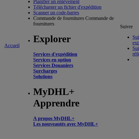
Planifier un enlèvement
Télécharger un fichier d'expédition
Scanner un code-barres
Commande de fournitures
Commande de
fournitures
Suivre
Explorer
Sui
exp
Accueil
Sui
réf
Services d'expédition
Services en option
Services Douaniers
Surcharges
Solutions
MyDHL+
Apprendre
A propos MyDHL+
Les nouveautés avec MyDHL+