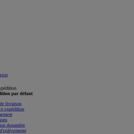
xion
xpédition
ition par défaut
de livraison
e expédition
nement
ions
ion douanière
d'enlèvements