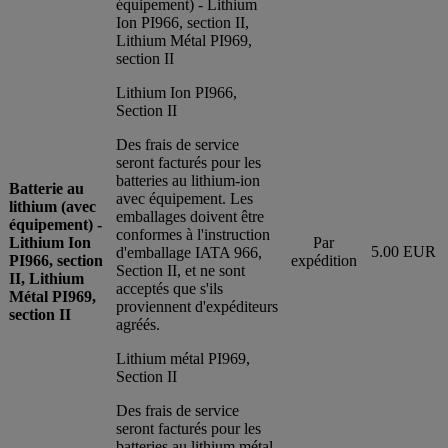
équipement) - Lithium
Ion PI966, section II,
Lithium Métal PI969,
section II
Lithium Ion PI966,
Section II
Des frais de service
seront facturés pour les
batteries au lithium-ion
Batterie au
avec équipement. Les
lithium (avec
emballages doivent être
équipement) -
conformes à l'instruction
Lithium Ion
Par
5.00 EUR
d'emballage IATA 966,
PI966, section
expédition
Section II, et ne sont
II, Lithium
acceptés que s'ils
Métal PI969,
proviennent d'expéditeurs
section II
agréés.
Lithium métal PI969,
Section II
Des frais de service
seront facturés pour les
batteries au lithium métal