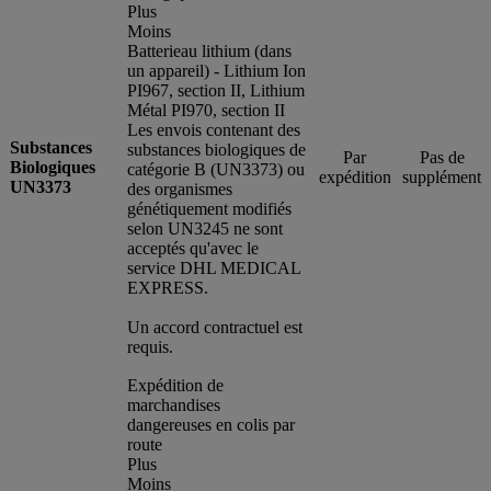
Plus
Moins
Batterieau lithium (dans
un appareil) - Lithium Ion
PI967, section II, Lithium
Métal PI970, section II
Les envois contenant des
Substances
substances biologiques de
Par
Pas de
Biologiques
catégorie B (UN3373) ou
expédition
supplément
UN3373
des organismes
génétiquement modifiés
selon UN3245 ne sont
acceptés qu'avec le
service DHL MEDICAL
EXPRESS.
Un accord contractuel est
requis.
Expédition de
marchandises
dangereuses en colis par
route
Plus
Moins