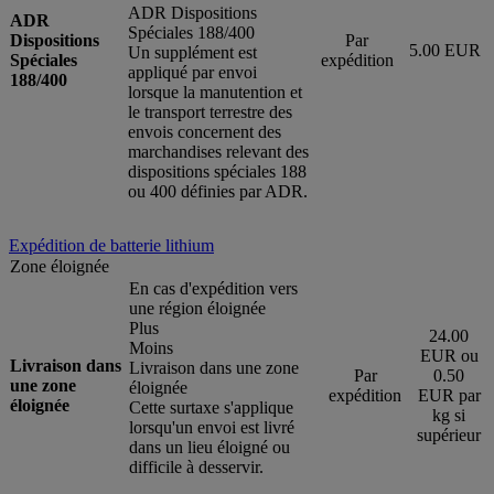
ADR Dispositions
ADR
Spéciales 188/400
Dispositions
Par
5.00 EUR
Un supplément est
Spéciales
expédition
appliqué par envoi
188/400
lorsque la manutention et
le transport terrestre des
envois concernent des
marchandises relevant des
dispositions spéciales 188
ou 400 définies par ADR.
Expédition de batterie lithium
Zone éloignée
En cas d'expédition vers
une région éloignée
Plus
24.00
Moins
EUR ou
Livraison dans
Livraison dans une zone
Par
0.50
une zone
éloignée
expédition
EUR par
éloignée
Cette surtaxe s'applique
kg si
lorsqu'un envoi est livré
supérieur
dans un lieu éloigné ou
difficile à desservir.