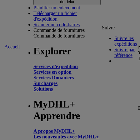
de délai
Planifier un enlèvement
Télécharger un fichier
d'expédition
Scanner un code-barres
Suivre
Commande de fournitures
Commande de fournitures
Suivre les
expéditions
Accueil
Explorer
Suivre par
référence
Services d'expédition
Services en option
Services Douaniers
Surcharges
Solutions
MyDHL+
Apprendre
A propos MyDHL+
Les nouveautés avec MyDHL+