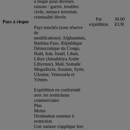
à risque pour diverses
raisons : guerre, troubles
civils, menace terroriste,
criminalité élevée
Par
30.00
Pays à risque
expédition
EUR
Pays touchés (sous réserve
de
modifications): Afghanistan,
Burkina Faso, République
Démocratique du Congo,
Haïti, Irak, Israël, Liban,
Libye (Jamahiriya Arabe
Libyenne), Mali, Somalie
Mogadiscio, Soudan, Syrie,
Ukraine, Venezuela et
Yémen.
Expédition en conformité
avec les restrictions
commerciales
Plus
Moins
Destination soumise à
restriction
Une surtaxe s'applique lors