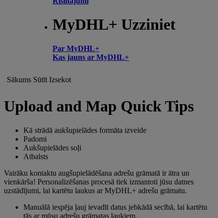
Risinājumi
MyDHL+ Uzziniet
Par MyDHL+
Kas jauns ar MyDHL+
Sākums
Sūtīt
Izsekot
Upload and Map Quick Tips
Kā strādā aukšupielādes formāta izveide
Padomi
Aukšupielādes soļi
Atbalsts
Vairāku kontaktu augšupielādēšana adrešu grāmatā ir ātra un
vienkārša! Personalizēšanas procesā tiek izmantoti jūsu datnes
uzstādījumi, lai kartētu laukus ar MyDHL+ adrešu grāmatu.
Manuālā iespēja ļauj ievadīt datus jebkādā secībā, lai kartētu
tās ar mūsu adrešu grāmatas laukiem.